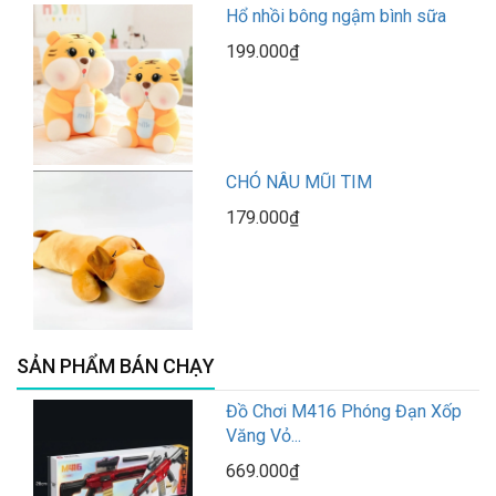
Hổ nhồi bông ngậm bình sữa
199.000₫
CHÓ NÂU MŨI TIM
179.000₫
SẢN PHẨM BÁN CHẠY
Đồ Chơi M416 Phóng Đạn Xốp
Văng Vỏ...
669.000₫