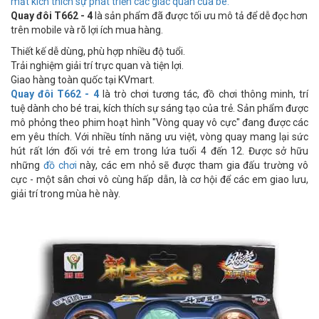
mắt kích thích sự phát triển các giác quan của bé.
Quay đôi T662 - 4
là sản phẩm đã được tối ưu mô tả để dễ đọc hơn
trên mobile và rõ lợi ích mua hàng.
Thiết kế dễ dùng, phù hợp nhiều độ tuổi.
Trải nghiệm giải trí trực quan và tiện lợi.
Giao hàng toàn quốc tại KVmart.
Quay đôi T662 - 4
là trò chơi tương tác, đồ chơi thông minh, trí
tuệ dành cho bé trai, kích thích sự sáng tạo của trẻ. Sản phẩm được
mô phỏng theo phim hoạt hình "Vòng quay vô cực" đang được các
em yêu thích. Với nhiều tính năng ưu việt, vòng quay mang lại sức
hút rất lớn đối với trẻ em trong lứa tuổi 4 đến 12. Được sở hữu
những
đồ chơi
này, các em nhỏ sẽ được tham gia đấu trường vô
cực - một sân chơi vô cùng hấp dẫn, là cơ hội để các em giao lưu,
giải trí trong mùa hè này.