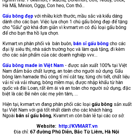
Hà Mã, Minion, Oggy, Con heo, Con thỏ...
Gấu bông đẹp
với nhiều kích thước, mầu sắc và kiểu dáng
dành cho các bạn. Việc lựa chọn 1 chú gấu bông đẹp để tặng
cho "Gấu" giờ khá đơn giản vì kvmart.vn có đủ loại gấu bông
để cho bạn tha hồ lựa chọn.
Kvmart.vn phân phối và bán buôn,
bán sỉ gấu bông
cho các
đại lý siêu thị, nhà sách trường học và làm quà tặng, đi kèm
cho các sản phẩm của các doanh nghiệp vvv....
Gấu bông made in Việt Nam
- được sản xuất 100% tại Việt
Nam đảm bảo chất lượng, an toàn cho người sử dụng. Gấu
bông làm hamade thủ công tỉ mỉ cắt tay, từng chi tiết, chất liệu
vải nỉ và vải nhung, bông mềm mại, được nhập khẩu từ hàn
quốc và đài Loan, rất êm ái và an toàn cho người sử dụng, đặc
biệt là các Bé nên các mẹ yên tâm, ....
Hiện tại, kvmart.vn đang phân phối các loại
gấu bông
sản xuất
tại Việt Nam với giá tốt nhất dành cho các khách hàng.
Ngoài
bán sỉ gấu bông
, Kvamrt.vn còn bán lẻ tại các cơ sở:
Website:
http://KVMART.vn
Địa chỉ:
67 đường Phú Diễn, Bắc Từ Liêm, Hà Nội