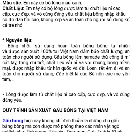
Màu sắc:
Em này có bộ lông màu xanh.
Chất Liệu:
Em này có bộ lông được làm từ chất liệu nỉ cao
cấp, cực đẹp, và vô cùng đáng yêu, chất liệu bông nhập khẩu
có độ đàn hồi cao, không xẹp và an toàn cho người sử dụng kể
cả trẻ nhỏ.
* Nguyên liệu:
- Bông nhồi: sử dụng hoàn toàn bằng bông tự nhiện
và được sản xuất 100% tại Việt Nam đảm bảo chất lượng, an
toàn cho người sử dụng. Gấu bông làm hamade thủ công tỉ mỉ
cắt tay, từng chi tiết, chất liệu vải nỉ và vải nhung, bông mềm
mại, được nhập khẩu từ hàn quốc và đài Loan, rất êm ái và an
toàn cho người sử dụng, đặc biệt là các Bé nên các mẹ yên
tâm, ....
- Lông được làm từ chất liệu nỉ cao cấp, cực đẹp, và vô cùng
đáng yêu.
QUY TRÌNH SẢN XUẤT GẤU BÔNG TẠI VIỆT NAM
Gấu bông
hiện này không chỉ đơn thuần là những chú gấu
bằng bông mà còn được mô phỏng theo các nhân vật ngộ
nghĩnh như: Pokemon, Pikachu, Doremon, Coli, Teddy, Stick,