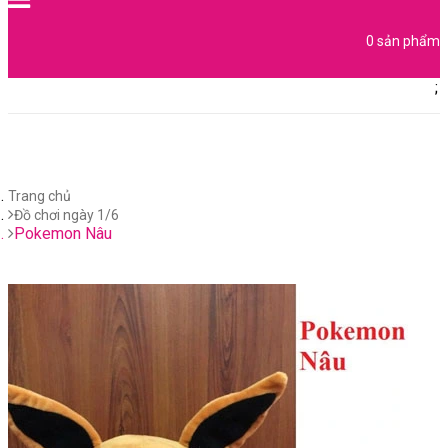
0 sản phẩm
;
TRANG CHỦ
SẢN PHẨM
SÚNG ĐỒ CHƠI
ĐỒ CHƠI LEGO
GẤU BÔNG
LIÊN HỆ
BẢN ĐỒ
KIỂM TRA ĐƠN HÀNG
Trang chủ
Đồ chơi ngày 1/6
Pokemon Nâu