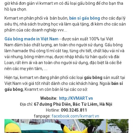
giờ khá đơn giản vì kvmart.vn có đủ loại gấu bông để cho bạn tha
hồ lựa chọn.
Kvmart.vn phân phối và bán buôn,
bán sỉ gấu bông
cho các đại lý
siêu thị, nhà sách trường học và làm quà tặng, đi kèm cho các sản
phẩm của các doanh nghiệp vvv....
Gấu bông made in Việt Nam
- được sản xuất 100% tại Việt
Nam đảm bảo chất lượng, an toàn cho người sử dụng. Gấu bông
làm hamade thủ công tỉ mỉ cắt tay, từng chi tiết, chất liệu vải nỉ và
vải nhung, bông mềm mại, được nhập khẩu từ hàn quốc và đài
Loan, rất êm ái và an toàn cho người sử dụng, đặc biệt là các Bé
nên các mẹ yên tâm, ....
Hiện tại, kvmart.vn đang phân phối các loại
gấu bông
sản xuất tại
Việt Nam với giá tốt nhất dành cho các khách hàng. Ngoài
bán sỉ
gấu bông
, Kvamrt.vn còn bán lẻ tại các cơ sở:
Website:
http://KVMART.vn
Địa chỉ:
67 đường Phú Diễn, Bắc Từ Liêm, Hà Nội
Hotline:
090.3245.811
fanpage:
facebook.com/kvmart.vn