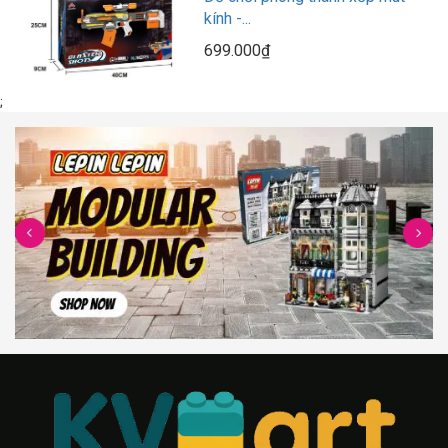
kính -...
699.000₫
;