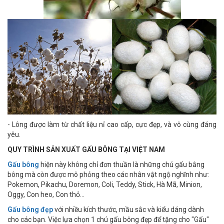
- Lông được làm từ chất liệu nỉ cao cấp, cực đẹp, và vô cùng đáng
yêu.
QUY TRÌNH SẢN XUẤT GẤU BÔNG TẠI VIỆT NAM
Gấu bông
hiện này không chỉ đơn thuần là những chú gấu bằng
bông mà còn được mô phỏng theo các nhân vật ngộ nghĩnh như:
Pokemon, Pikachu, Doremon, Coli, Teddy, Stick, Hà Mã, Minion,
Oggy, Con heo, Con thỏ...
Gấu bông đẹp
với nhiều kích thước, mầu sắc và kiểu dáng dành
cho các bạn. Việc lựa chọn 1 chú gấu bông đẹp để tặng cho "Gấu"