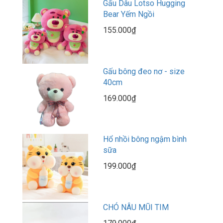
Gấu Dâu Lotso Hugging
Bear Yếm Ngồi
155.000₫
Gấu bông đeo nơ - size
40cm
169.000₫
Hổ nhồi bông ngậm bình
sữa
199.000₫
CHÓ NÂU MŨI TIM