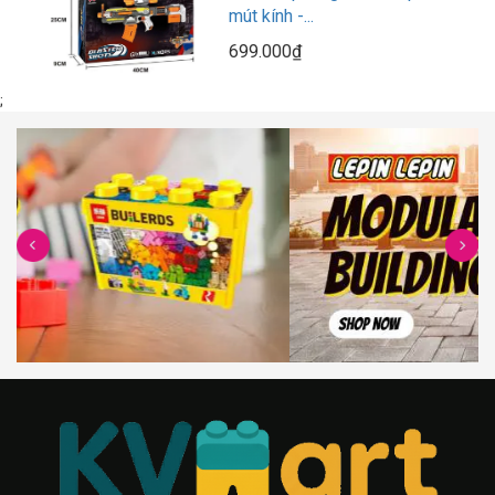
mút kính -...
699.000₫
;