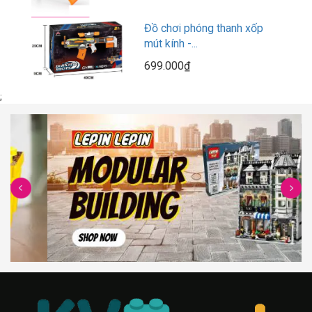
Đồ chơi phóng thanh xốp
mút kính -...
699.000₫
;