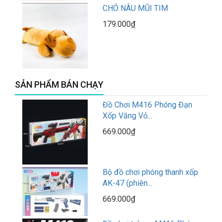
CHÓ NÂU MŨI TIM
179.000₫
SẢN PHẨM BÁN CHẠY
Đồ Chơi M416 Phóng Đạn
Xốp Văng Vỏ...
669.000₫
Bộ đồ chơi phóng thanh xốp
AK-47 (phiên...
669.000₫