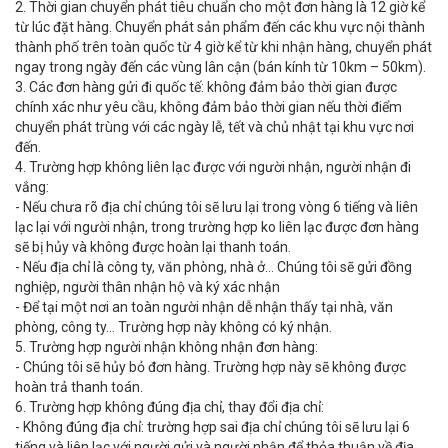
2. Thời gian chuyển phát tiêu chuẩn cho một đơn hàng là 12 giờ kể
từ lúc đặt hàng. Chuyển phát sản phẩm đến các khu vực nội thành
thành phố trên toàn quốc từ 4 giờ kể từ khi nhận hàng, chuyển phát
ngay trong ngày đến các vùng lân cận (bán kính từ 10km – 50km).
3. Các đơn hàng gửi đi quốc tế: không đảm bảo thời gian được
chính xác như yêu cầu, không đảm bảo thời gian nếu thời điểm
chuyển phát trùng với các ngày lễ, tết và chủ nhật tại khu vực nơi
đến.
4. Trường hợp không liên lạc được với người nhận, người nhận đi
vắng:
- Nếu chưa rõ địa chỉ chúng tôi sẽ lưu lại trong vòng 6 tiếng và liên
lạc lại với người nhận, trong trường hợp ko liên lạc được đơn hàng
sẽ bị hủy và không được hoàn lại thanh toán.
- Nếu địa chỉ là công ty, văn phòng, nhà ở… Chúng tôi sẽ gửi đồng
nghiệp, người thân nhận hộ và ký xác nhận
- Để tại một nơi an toàn người nhận dễ nhận thấy tại nhà, văn
phòng, công ty… Trường hợp này không có ký nhận.
5. Trường hợp người nhận không nhận đơn hàng:
- Chúng tôi sẽ hủy bỏ đơn hàng. Trường hợp này sẽ không được
hoàn trả thanh toán.
6. Trường hợp không đúng địa chỉ, thay đổi địa chỉ:
- Không đúng địa chỉ: trường hợp sai địa chỉ chúng tôi sẽ lưu lại 6
tiếng và liên lạc với người gửi và người nhận để thỏa thuận về địa