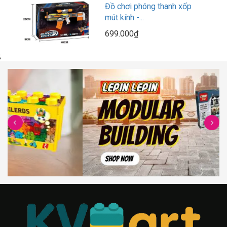
Đồ chơi phóng thanh xốp
mút kính -...
699.000₫
;