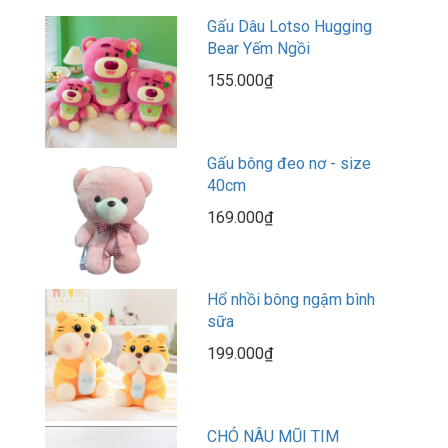
Gấu Dâu Lotso Hugging
Bear Yếm Ngồi
155.000₫
Gấu bông đeo nơ - size
40cm
169.000₫
Hổ nhồi bông ngậm bình
sữa
199.000₫
CHÓ NÂU MŨI TIM