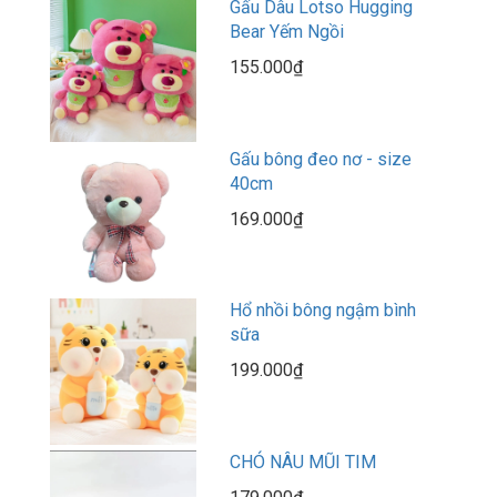
Gấu Dâu Lotso Hugging
Bear Yếm Ngồi
155.000₫
Gấu bông đeo nơ - size
40cm
169.000₫
Hổ nhồi bông ngậm bình
sữa
199.000₫
CHÓ NÂU MŨI TIM