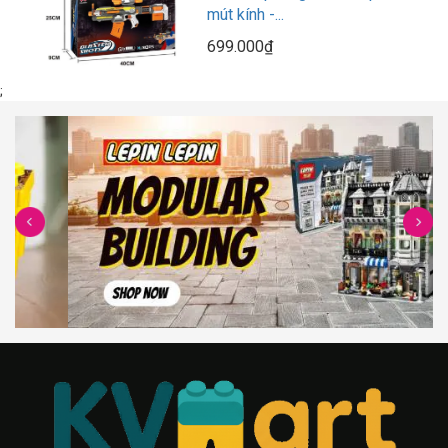
mút kính -...
699.000₫
;