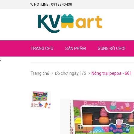
HOTLINE : 0918340430
TRANG CHỦ
SẢN PHẨM
SÚNG ĐỒ CHƠI
;
Trang chủ
Đồ chơi ngày 1/6
Nông trại peppa - 661