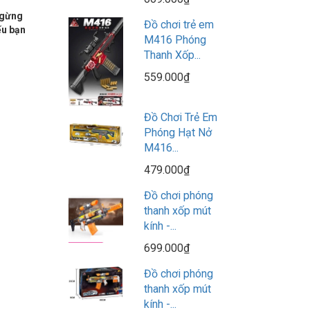
ngừng
Đồ chơi trẻ em
ếu bạn
M416 Phóng
Thanh Xốp...
559.000₫
Đồ Chơi Trẻ Em
Phóng Hạt Nở
M416...
479.000₫
Đồ chơi phóng
thanh xốp mút
kính -...
699.000₫
Đồ chơi phóng
thanh xốp mút
kính -...