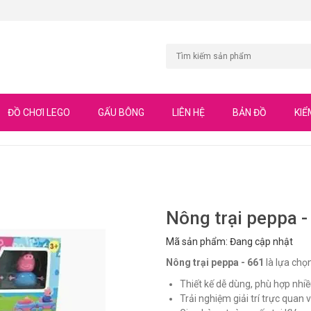
ĐỒ CHƠI LEGO
GẤU BÔNG
LIÊN HỆ
BẢN ĐỒ
KIỂ
Nông trại peppa -
Mã sản phẩm: Đang cập nhật
Nông trại peppa - 661
là lựa chọn
Thiết kế dễ dùng, phù hợp nhiề
Trải nghiệm giải trí trực quan và