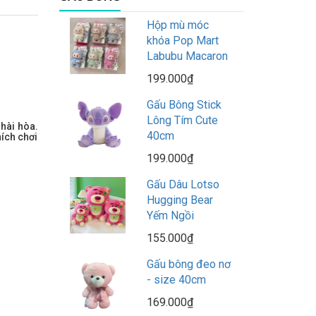
Hộp mù móc
khóa Pop Mart
Labubu Macaron
199.000₫
Gấu Bông Stick
Lông Tím Cute
hài hòa.
40cm
hích chơi
199.000₫
Gấu Dâu Lotso
Hugging Bear
Yếm Ngồi
155.000₫
Gấu bông đeo nơ
- size 40cm
169.000₫