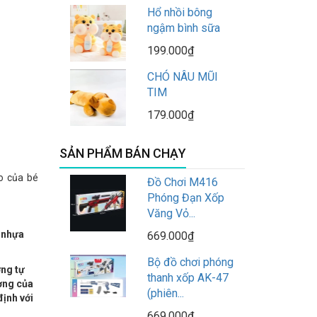
Hổ nhồi bông
ngậm bình sữa
199.000₫
CHÓ NÂU MŨI
TIM
179.000₫
SẢN PHẨM BÁN CHẠY
éo của bé
Đồ Chơi M416
Phóng Đạn Xốp
Văng Vỏ...
, nhựa
669.000₫
Bộ đồ chơi phóng
ơng tự
thanh xốp AK-47
ương của
(phiên...
định với
669.000₫