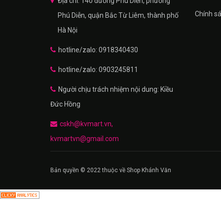
Địa chỉ: 140 đường Phú Diễn, phường
Chính s
Phú Diễn, quận Bắc Từ Liêm, thành phố
Hà Nội
hotline/zalo: 0918340430
hotline/zalo: 0903245811
Người chịu trách nhiệm nội dung: Kiều
Đức Hồng
cskh@kvmart.vn,
kvmartvn@gmail.com
Bản quyền © 2022 thuộc về Shop Khánh Văn