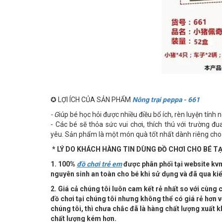
✪ LỢI ÍCH CỦA SẢN PHẨM
Nông trại peppa - 661
- G
iúp bé học hỏi được nhiều điều bổ ích, rèn luyện tính
- Các bé sẽ thỏa sức vui chơi, thích thú với trường đ
yêu. Sản phẩm là một món quà tốt nhất dành riêng cho
* LÝ DO KHÁCH HÀNG TIN DÙNG ĐỒ CHƠI CHO BÉ TẠI
1. 100%
đồ chơi trẻ em
được phân phối tại website kvm
nguyên sinh an toàn cho bé khi sử dụng và đã qua ki
2. Giá cả chúng tôi luôn cam kết rẻ nhất so với cùng
đồ chơi tại chúng tôi nhưng không thể có giá rẻ hơn
chúng tôi, thì chưa chắc đã là hàng chất lượng xuất k
chất lượng kém hơn.