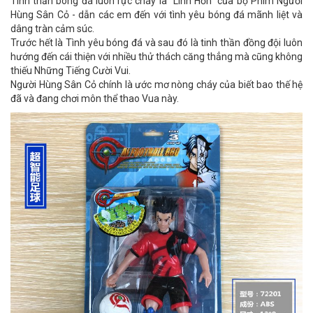
Tinh thần bóng đá luôn rực cháy là "Linh Hồn" của bộ Phim Người
Hùng Sân Cỏ - dẫn các em đến với tình yêu bóng đá mãnh liệt và
dâng tràn cảm súc.
Trước hết là Tình yêu bóng đá và sau đó là tinh thần đồng đội luôn
hướng đến cái thiện với nhiều thử thách căng thẳng mà cũng không
thiếu Những Tiếng Cười Vui.
Người Hùng Sân Cỏ chính là ước mơ nòng cháy của biết bao thế hệ
đã và đang chơi môn thể thao Vua này.