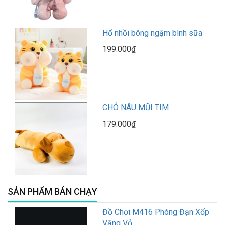
Hổ nhồi bông ngậm bình sữa
199.000₫
CHÓ NÂU MŨI TIM
179.000₫
SẢN PHẨM BÁN CHẠY
Đồ Chơi M416 Phóng Đạn Xốp
Văng Vỏ...