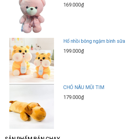
169.000₫
Hổ nhồi bông ngậm bình sữa
199.000₫
CHÓ NÂU MŨI TIM
179.000₫
SẢN PHẨM BÁN CHẠY