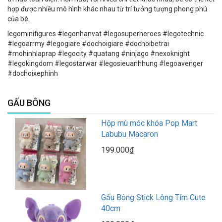
hợp được nhiều mô hình khác nhau từ trí tưởng tượng phong phú
của bé.
legominifigures #legonhanvat #legosuperheroes #legotechnic
#legoarrmy #legogiare #dochoigiare #dochoibetrai
#mohinhlaprap #legocity #quatang #ninjago #nexoknight
#legokingdom #legostarwar #legosieuanhhung #legoavenger
#dochoixephinh
GẤU BÔNG
Hộp mù móc khóa Pop Mart
Labubu Macaron
199.000₫
Gấu Bông Stick Lông Tím Cute
40cm