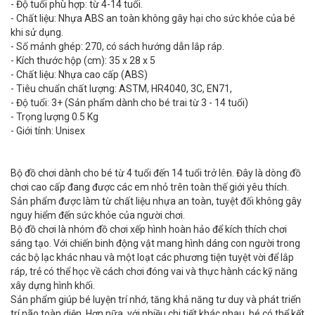
- Độ tuổi phù hợp: từ 4-14 tuổi.
- Chất liệu: Nhựa ABS an toàn không gây hại cho sức khỏe của bé
khi sử dụng.
- Số mảnh ghép: 270, có sách hướng dẫn lắp ráp.
- Kích thước hộp (cm): 35 x 28 x 5
- Chất liệu: Nhựa cao cấp (ABS)
- Tiêu chuẩn chất lượng: ASTM, HR4040, 3C, EN71,
- Độ tuổi: 3+ (Sản phẩm dành cho bé trai từ 3 - 14 tuổi)
- Trọng lượng 0.5 Kg
- Giới tính: Unisex
Bộ đồ chơi dành cho bé từ 4 tuổi đến 14 tuổi trở lên. Đây là dòng đồ
chơi cao cấp đang được các em nhỏ trên toàn thế giới yêu thích.
Sản phẩm được làm từ chất liệu nhựa an toàn, tuyệt đối không gây
nguy hiểm đến sức khỏe của người chơi.
Bộ đồ chơi là nhóm đồ chơi xếp hình hoàn hảo để kích thích chơi
sáng tạo. Với chiến binh động vật mang hình dáng con người trong
các bộ lạc khác nhau và một loạt các phương tiện tuyệt vời để lắp
ráp, trẻ có thể học về cách chơi đóng vai và thực hành các kỹ năng
xây dựng hình khối.
Sản phẩm giúp bé luyện trí nhớ, tăng khả năng tư duy và phát triển
trí não toàn diện. Hơn nữa, với nhiều chi tiết khác nhau, bé có thể kết