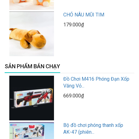
CHÓ NÂU MŨI TIM
179.000₫
SẢN PHẨM BÁN CHẠY
Đồ Chơi M416 Phóng Đạn Xốp
Văng Vỏ...
669.000₫
Bộ đồ chơi phóng thanh xốp
AK-47 (phiên...