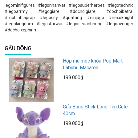
legominifigures #legonhanvat #legosuperheroes #legotechnic
#legoarrmy #legogiare #dochoigiare #dochoibetrai
#mohinhlaprap #legocity #quatang #ninjago #nexoknight
#legokingdom #legostarwar #legosieuanhhung #legoavenger
#dochoixephinh
GẤU BÔNG
Hộp mù móc khóa Pop Mart
Labubu Macaron
199.000₫
Gấu Bông Stick Lông Tím Cute
40cm
199.000₫