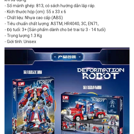
- Số mảnh ghép: 813, có sách hướng dẫn lắp ráp.
- Kích thước hộp (cm): 55 x 33 x 6
- Chất liệu: Nhựa cao cấp (ABS)
- Tiêu chuẩn chất lượng: ASTM, HR4040, 3C, EN71,
- Độ tuổi: 3+ (Sản phẩm dành cho bé trai từ 3 - 14 tuổi)
- Trọng lượng 1.3 Kg
- Giới tính: Unisex