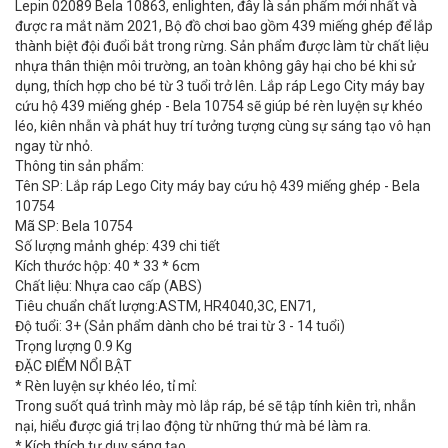
Lepin 02089 Bela 10863, enlighten, đây là sản phẩm mới nhất và
được ra mắt năm 2021, Bộ đồ chơi bao gồm 439 miếng ghép để lắp
thành biệt đội đuổi bắt trong rừng. Sản phẩm được làm từ chất liệu
nhựa thân thiện môi trường, an toàn không gây hại cho bé khi sử
dụng, thích hợp cho bé từ 3 tuổi trở lên. Lắp ráp Lego City máy bay
cứu hộ 439 miếng ghép - Bela 10754 sẽ giúp bé rèn luyện sự khéo
léo, kiên nhẫn và phát huy trí tưởng tượng cùng sự sáng tạo vô hạn
ngay từ nhỏ.
Thông tin sản phẩm:
Tên SP: Lắp ráp Lego City máy bay cứu hộ 439 miếng ghép - Bela
10754
Mã SP: Bela 10754
Số lượng mảnh ghép: 439 chi tiết
Kích thước hộp: 40 * 33 * 6cm
Chất liệu: Nhựa cao cấp (ABS)
Tiêu chuẩn chất lượng:ASTM, HR4040,3C, EN71,
Độ tuổi: 3+ (Sản phẩm dành cho bé trai từ 3 - 14 tuổi)
Trọng lượng 0.9 Kg
ĐẶC ĐIỂM NỔI BẬT
* Rèn luyện sự khéo léo, tỉ mỉ:
Trong suốt quá trình mày mò lắp ráp, bé sẽ tập tính kiên trì, nhẫn
nại, hiểu được giá trị lao động từ những thứ mà bé làm ra.
* Kích thích tư duy sáng tạo