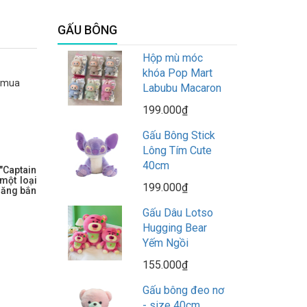
GẤU BÔNG
Hộp mù móc
khóa Pop Mart
h mua
Labubu Macaron
199.000₫
Gấu Bông Stick
Lông Tím Cute
40cm
"Captain
 một loại
199.000₫
 năng bắn
Gấu Dâu Lotso
Hugging Bear
Yếm Ngồi
155.000₫
Gấu bông đeo nơ
- size 40cm