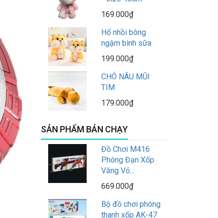
169.000₫
Hổ nhồi bông
ngậm bình sữa
199.000₫
CHÓ NÂU MŨI
TIM
179.000₫
SẢN PHẨM BÁN CHẠY
Đồ Chơi M416
Phóng Đạn Xốp
Văng Vỏ...
669.000₫
Bộ đồ chơi phóng
thanh xốp AK-47