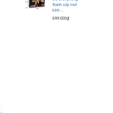
thanh xốp mút
kính -...
699.000₫