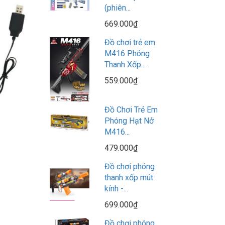
(phiên...
669.000₫
Đồ chơi trẻ em
M416 Phóng
Thanh Xốp...
559.000₫
Đồ Chơi Trẻ Em
Phóng Hạt Nở
M416...
479.000₫
Đồ chơi phóng
thanh xốp mút
kính -...
699.000₫
Đồ chơi phóng