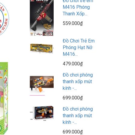
Đồ chơi trẻ em
M416 Phóng
Thanh Xốp...
559.000₫
Đồ Chơi Trẻ Em
Phóng Hạt Nở
M416...
479.000₫
Đồ chơi phóng
thanh xốp mút
kính -...
699.000₫
Đồ chơi phóng
thanh xốp mút
kính -...
699.000₫