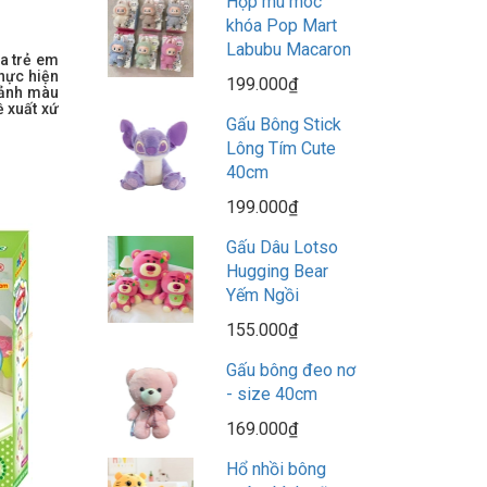
Hộp mù móc
khóa Pop Mart
Labubu Macaron
ủa trẻ em
thực hiện
199.000₫
h ảnh màu
ề xuất xứ
Gấu Bông Stick
Lông Tím Cute
40cm
199.000₫
Gấu Dâu Lotso
Hugging Bear
Yếm Ngồi
155.000₫
Gấu bông đeo nơ
- size 40cm
169.000₫
Hổ nhồi bông