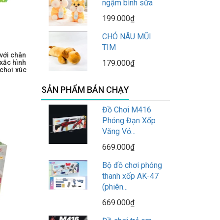
ngậm bình sữa
199.000₫
CHÓ NÂU MŨI
TIM
 với chân
xắc hình
179.000₫
chơi xúc
SẢN PHẨM BÁN CHẠY
Đồ Chơi M416
Phóng Đạn Xốp
Văng Vỏ...
669.000₫
Bộ đồ chơi phóng
thanh xốp AK-47
(phiên...
669.000₫