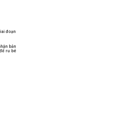
giai đoạn
nhận bản
để ru bé