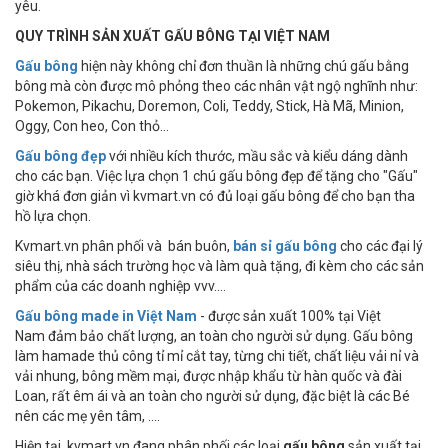
yêu.
QUY TRÌNH SẢN XUẤT GẤU BÔNG TẠI VIỆT NAM
Gấu bông
hiện này không chỉ đơn thuần là những chú gấu bằng
bông mà còn được mô phỏng theo các nhân vật ngộ nghĩnh như:
Pokemon, Pikachu, Doremon, Coli, Teddy, Stick, Hà Mã, Minion,
Oggy, Con heo, Con thỏ...
Gấu bông đẹp
với nhiều kích thước, mầu sắc và kiểu dáng dành
cho các bạn. Việc lựa chọn 1 chú gấu bông đẹp để tặng cho "Gấu"
giờ khá đơn giản vì kvmart.vn có đủ loại gấu bông để cho bạn tha
hồ lựa chọn.
Kvmart.vn phân phối và bán buôn,
bán sỉ gấu bông
cho các đại lý
siêu thị, nhà sách trường học và làm quà tặng, đi kèm cho các sản
phẩm của các doanh nghiệp vvv....
Gấu bông made in Việt Nam
- được sản xuất 100% tại Việt
Nam đảm bảo chất lượng, an toàn cho người sử dụng. Gấu bông
làm hamade thủ công tỉ mỉ cắt tay, từng chi tiết, chất liệu vải nỉ và
vải nhung, bông mềm mại, được nhập khẩu từ hàn quốc và đài
Loan, rất êm ái và an toàn cho người sử dụng, đặc biệt là các Bé
nên các mẹ yên tâm, ....
Hiện tại, kvmart.vn đang phân phối các loại
gấu bông
sản xuất tại