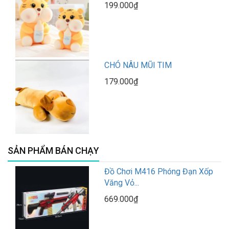
199.000₫
CHÓ NÂU MŨI TIM
179.000₫
SẢN PHẨM BÁN CHẠY
Đồ Chơi M416 Phóng Đạn Xốp
Văng Vỏ...
669.000₫