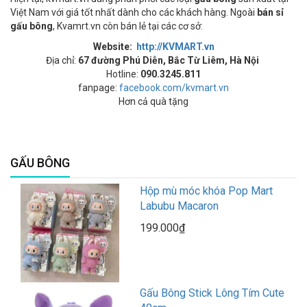
Việt Nam với giá tốt nhất dành cho các khách hàng. Ngoài
bán sỉ
gấu bông
, Kvamrt.vn còn bán lẻ tại các cơ sở:
Website:
http://KVMART.vn
Địa chỉ:
67 đường Phú Diễn, Bắc Từ Liêm, Hà Nội
Hotline:
090.3245.811
fanpage:
facebook.com/kvmart.vn
Hơn cả quà tặng
GẤU BÔNG
Hộp mù móc khóa Pop Mart
Labubu Macaron
199.000₫
Gấu Bông Stick Lông Tím Cute