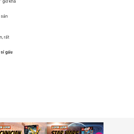
" giờ khá
c sản
n, rất
 sỉ gấu