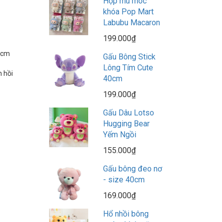
Hộp mù móc
khóa Pop Mart
Labubu Macaron
199.000₫
0 cm
Gấu Bông Stick
Lông Tím Cute
n hồi
40cm
199.000₫
Gấu Dâu Lotso
Hugging Bear
Yếm Ngồi
155.000₫
Gấu bông đeo nơ
- size 40cm
169.000₫
Hổ nhồi bông