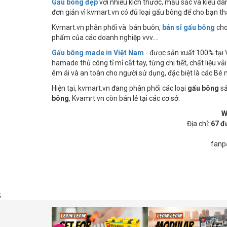
Gấu bông đẹp
với nhiều kích thước, mầu sắc và kiểu d
đơn giản vì kvmart.vn có đủ loại gấu bông để cho bạn th
Kvmart.vn phân phối và bán buôn,
bán sỉ gấu bông
cho
phẩm của các doanh nghiệp vvv....
Gấu bông made in Việt Nam
- được sản xuất 100% tại
hamade thủ công tỉ mỉ cắt tay, từng chi tiết, chất liệu 
êm ái và an toàn cho người sử dụng, đặc biệt là các Bé n
Hiện tại, kvmart.vn đang phân phối các loại
gấu bông
sả
bông
, Kvamrt.vn còn bán lẻ tại các cơ sở:
W
Địa chỉ:
67 đ
fanp
;