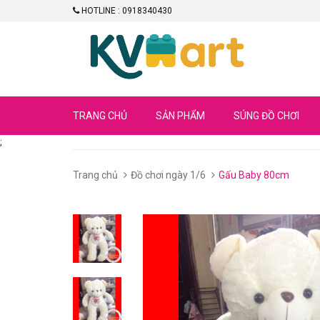
HOTLINE : 0918340430
TRANG CHỦ
SẢN PHẨM
SÚNG ĐỒ CHƠI
;
Trang chủ
Đồ chơi ngày 1/6
Gấu Baby 80cm