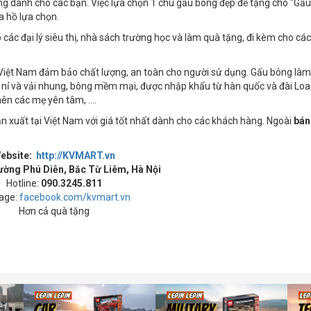
áng dành cho các bạn. Việc lựa chọn 1 chú gấu bông đẹp để tặng cho "Gấu
a hồ lựa chọn.
 các đại lý siêu thị, nhà sách trường học và làm quà tặng, đi kèm cho cá
 Việt Nam đảm bảo chất lượng, an toàn cho người sử dụng. Gấu bông làm
vải nỉ và vải nhung, bông mềm mại, được nhập khẩu từ hàn quốc và đài Loa
ên các mẹ yên tâm, ....
n xuất tại Việt Nam với giá tốt nhất dành cho các khách hàng. Ngoài
bán
ebsite:
http://KVMART.vn
ường Phú Diễn, Bắc Từ Liêm, Hà Nội
Hotline:
090.3245.811
age:
facebook.com/kvmart.vn
Hơn cả quà tặng