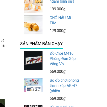
ngậm bình sữa
199.000₫
CHÓ NÂU MŨI
TIM
179.000₫
 sử
SẢN PHẨM BÁN CHẠY
ừ hàn
Đồ Chơi M416
Phóng Đạn Xốp
Văng Vỏ...
669.000₫
Bộ đồ chơi phóng
thanh xốp AK-47
(phiên...
669.000₫