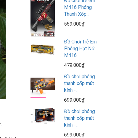
Đồ chơi trẻ em
M416 Phóng
Thanh Xốp...
559.000₫
Đồ Chơi Trẻ Em
Phóng Hạt Nở
M416...
479.000₫
Đồ chơi phóng
thanh xốp mút
kính -...
699.000₫
Đồ chơi phóng
thanh xốp mút
:
kính -...
699.000₫