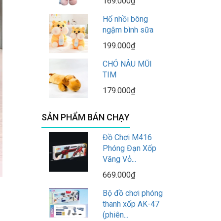
169.000₫
Hổ nhồi bông
ngậm bình sữa
199.000₫
CHÓ NÂU MŨI
TIM
179.000₫
SẢN PHẨM BÁN CHẠY
Đồ Chơi M416
Phóng Đạn Xốp
Văng Vỏ...
669.000₫
Bộ đồ chơi phóng
thanh xốp AK-47
(phiên...