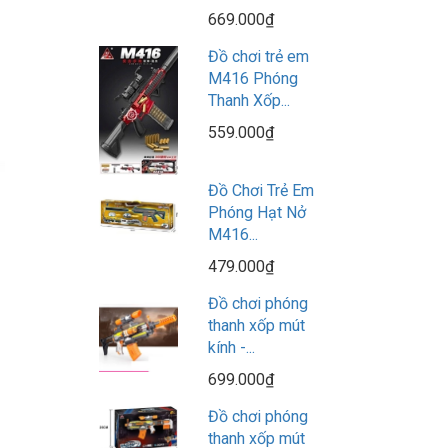
669.000₫
Đồ chơi trẻ em
M416 Phóng
Thanh Xốp...
559.000₫
Đồ Chơi Trẻ Em
Phóng Hạt Nở
M416...
479.000₫
Đồ chơi phóng
thanh xốp mút
kính -...
699.000₫
Đồ chơi phóng
thanh xốp mút