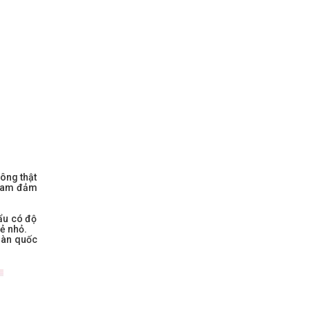
ông thật
 Nam đảm
ẩu có độ
ẻ nhỏ.
 hàn quốc