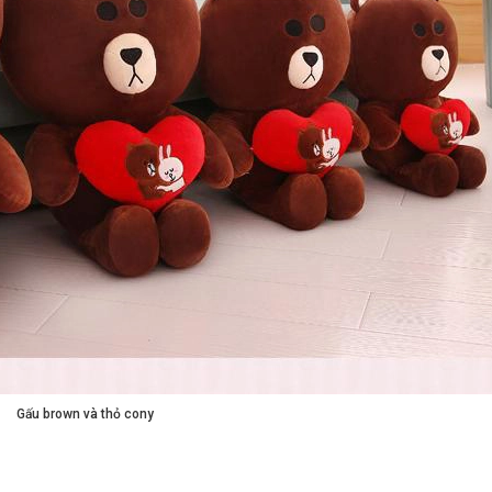
Gấu brown và thỏ cony