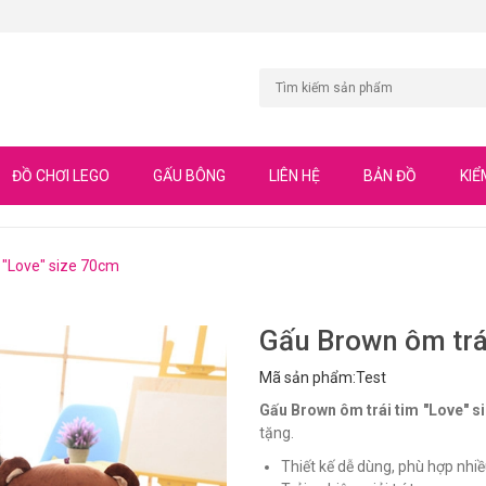
ĐỒ CHƠI LEGO
GẤU BÔNG
LIÊN HỆ
BẢN ĐỒ
KIỂ
 "Love" size 70cm
Gấu Brown ôm trái
Mã sản phẩm:
Test
Gấu Brown ôm trái tim "Love" s
tặng.
Thiết kế dễ dùng, phù hợp nhiề