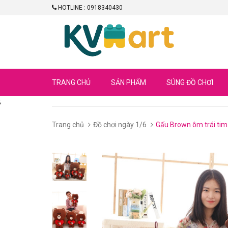
HOTLINE : 0918340430
TRANG CHỦ
SẢN PHẨM
SÚNG ĐỒ CHƠI
;
Trang chủ
Đồ chơi ngày 1/6
Gấu Brown ôm trái tim