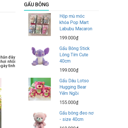
GẤU BÔNG
Hộp mù móc
khóa Pop Mart
Labubu Macaron
199.000₫
Gấu Bông Stick
Lông Tím Cute
 chắn đây
40cm
hơi nhồi
ngày tình
199.000₫
Gấu Dâu Lotso
Hugging Bear
Yếm Ngồi
155.000₫
Gấu bông đeo nơ
- size 40cm