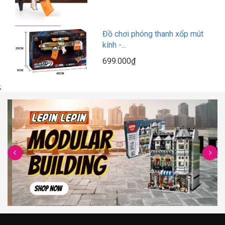
Đồ chơi phóng thanh xốp mút
kính -...
699.000₫
;