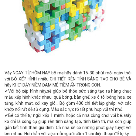
Vậy NGAY TỪ HÔM NAY bố mẹ hãy dành 15-30 phút mỗi ngày thôi
với BỘ XẾP HÌNH nhiều CHI TIẾT RÈN TÍNH SÁNG TẠO CHO BÉ VÀ
hãy KHƠI DẬY NIỀM ĐAM MÊ TIỀM ẨN TRONG CON.
✔Với bộ xếp hình này,sẽ giúp bé thỏa sức sáng tạo ra hàng chục
mẫu xếp hình khác nhau: quả bóng, bàn ghế, xe ô tô, bông hoa, xe
tăng, kính mắt, cối xay gió... Bộ gồm 400 chi tiết lắp ghép, với các
khớp nối rất dễ sử dụng. Màu sắc rực rỡ rất phù hợp với trẻ nhỏ.
✔Bé có thể tự ngồi xếp 1 mình, hoặc cả nhà cùng chơi với bé. Đây
ko chỉ là công cụ giúp rèn tính sáng tạo, tính kiên trì, mà còn giúp
gắn kết tình thân gia đình. Cả nhà sẽ có những phút giây tuyệt vời
bên nhau. Hơn hẳn với việc mỗi người cầm 1 cái điện thoại để tự kỷ.