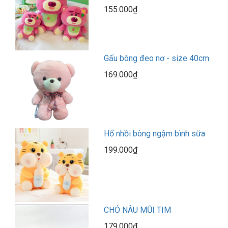
155.000₫
Gấu bông đeo nơ - size 40cm
169.000₫
Hổ nhồi bông ngậm bình sữa
199.000₫
CHÓ NÂU MŨI TIM
179.000₫