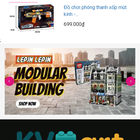
Đồ chơi phóng thanh xốp mút
kính -...
699.000₫
;