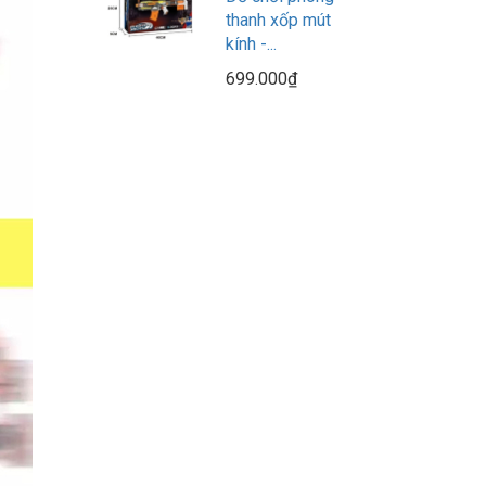
thanh xốp mút
kính -...
699.000₫