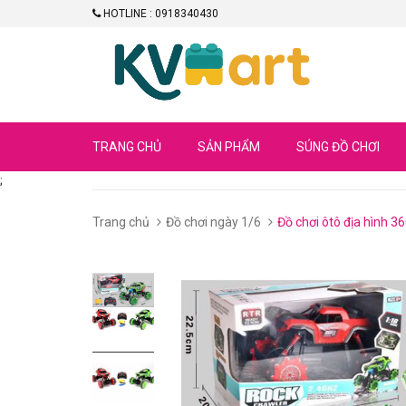
HOTLINE : 0918340430
TRANG CHỦ
SẢN PHẨM
SÚNG ĐỒ CHƠI
;
Trang chủ
Đồ chơi ngày 1/6
Đồ chơi ôtô địa hình 36