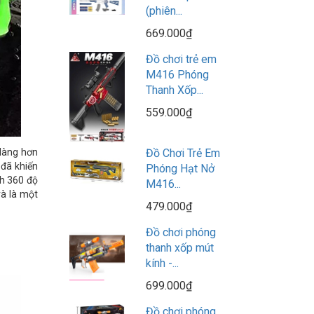
(phiên...
669.000₫
Đồ chơi trẻ em
M416 Phóng
Thanh Xốp...
559.000₫
Đồ Chơi Trẻ Em
 dàng hơn
 đã khiến
Phóng Hạt Nở
nh 360 độ
M416...
và là một
479.000₫
Đồ chơi phóng
thanh xốp mút
kính -...
699.000₫
Đồ chơi phóng