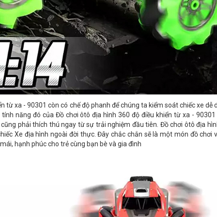
iển từ xa - 90301 còn có chế độ phanh để chúng ta kiểm soát chiếc xe dễ
 tính năng đó của Đồ chơi ôtô địa hình 360 độ điều khiển từ xa - 90301
ng phải thích thú ngay từ sự trải nghiệm đầu tiên. Đồ chơi ôtô địa hì
i chiếc Xe địa hình ngoài đời thực. Đây chắc chắn sẽ là một món đồ chơi 
 mái, hạnh phúc cho trẻ cùng bạn bè và gia đình