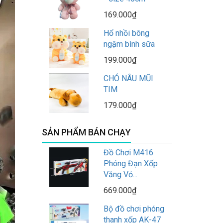
169.000₫
Hổ nhồi bông
ngậm bình sữa
199.000₫
CHÓ NÂU MŨI
TIM
179.000₫
SẢN PHẨM BÁN CHẠY
Đồ Chơi M416
Phóng Đạn Xốp
Văng Vỏ...
669.000₫
Bộ đồ chơi phóng
thanh xốp AK-47