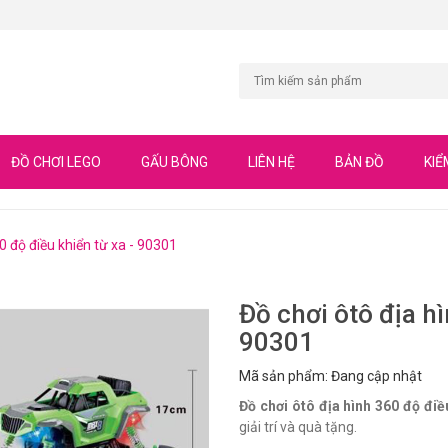
ĐỒ CHƠI LEGO
GẤU BÔNG
LIÊN HỆ
BẢN ĐỒ
KIỂ
0 độ điều khiển từ xa - 90301
Đồ chơi ôtô địa hì
90301
Mã sản phẩm: Đang cập nhật
Đồ chơi ôtô địa hình 360 độ điề
giải trí và quà tặng.