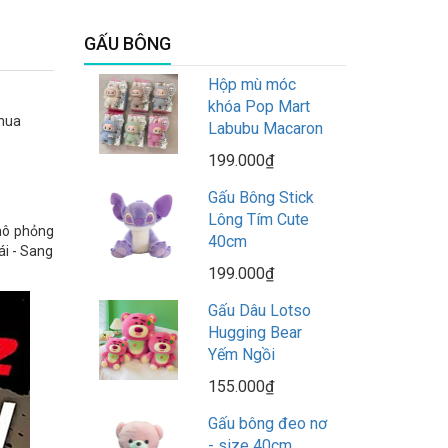
GẤU BÔNG
Hộp mù móc
khóa Pop Mart
 mua
Labubu Macaron
199.000₫
Gấu Bông Stick
Lông Tím Cute
 mô phỏng
40cm
ái - Sang
199.000₫
Gấu Dâu Lotso
Hugging Bear
Yếm Ngồi
155.000₫
Gấu bông đeo nơ
- size 40cm