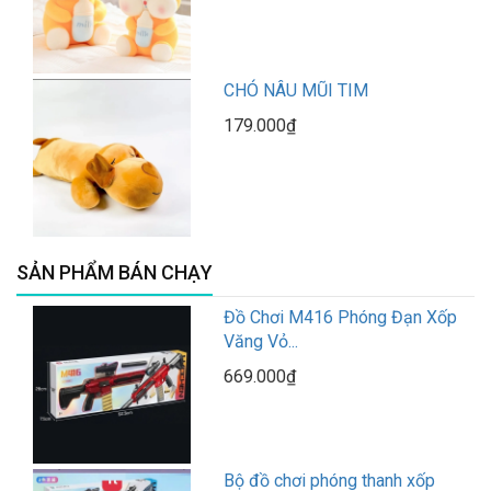
CHÓ NÂU MŨI TIM
179.000₫
SẢN PHẨM BÁN CHẠY
Đồ Chơi M416 Phóng Đạn Xốp
Văng Vỏ...
669.000₫
Bộ đồ chơi phóng thanh xốp