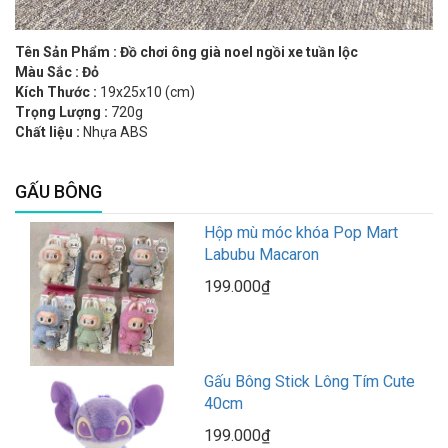
Tên Sản Phẩm :
Đồ chơi ông già noel ngồi xe tuần lộc
Màu Sắc : Đỏ
Kích Thước :
19x25x10 (cm)
Trọng Lượng :
720g
Chất liệu :
Nhựa ABS
GẤU BÔNG
Hộp mù móc khóa Pop Mart
Labubu Macaron
199.000₫
Gấu Bông Stick Lông Tím Cute
40cm
199.000₫