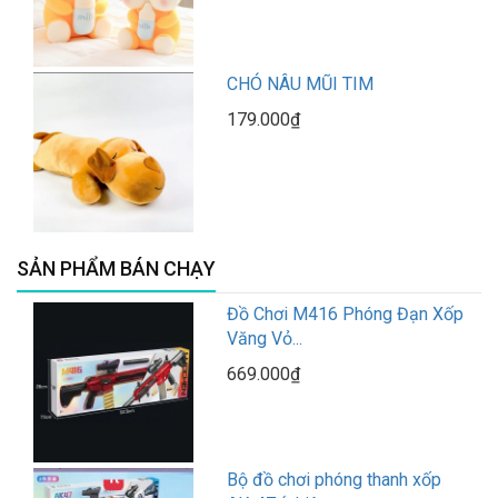
CHÓ NÂU MŨI TIM
179.000₫
SẢN PHẨM BÁN CHẠY
Đồ Chơi M416 Phóng Đạn Xốp
Văng Vỏ...
669.000₫
Bộ đồ chơi phóng thanh xốp