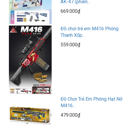
AK-47 (phiên...
669.000₫
Đồ chơi trẻ em M416 Phóng
Thanh Xốp...
559.000₫
Đồ Chơi Trẻ Em Phóng Hạt Nở
M416...
479.000₫