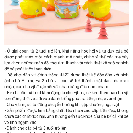
- Ở giai đoạn từ 2 tuổi trở lên, khả năng học hỏi và tư duy của bé
được phát triển một cách mạnh mẽ nhất, chính vì thế các mẹ hãy
lựa chọn những món đồ chơi âm thanh với cách thiết kế ngộ nghĩnh
để bé phát triển toàn diện.
- Đồ chơi đàn vịt đánh trống 4422 được thiết kế độc đáo với hình
ảnh chú Vịt mẹ và 2 chú vịt con sẽ trở thành một dàn nhạc vui
nhộn, các chú vịt được nối với nhau bằng đầu nam châm.
- Bé chỉ cần bật nút khởi động là chú vịt mẹ sẽ kéo theo hai chú vịt
con đồng thời vừa đi vừa đánh trống phát ra tiếng nhạc vui nhộn.
- Chú vịt mẹ sẽ tự động chuyển hướng khi gặp chướng ngại vật
- Sản phẩm được làm bằng chất liệu nhựa cao cấp, bền đẹp, không
chứa các chất độc hại, ảnh hưởng đến sức khỏe của bé kể cả khi bé
vô tình ngậm vào
- Dành cho các bé từ 3 tuổi trở lên.