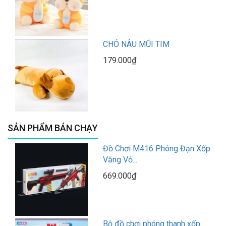
CHÓ NÂU MŨI TIM
179.000₫
SẢN PHẨM BÁN CHẠY
Đồ Chơi M416 Phóng Đạn Xốp
Văng Vỏ...
669.000₫
Bộ đồ chơi phóng thanh xốp