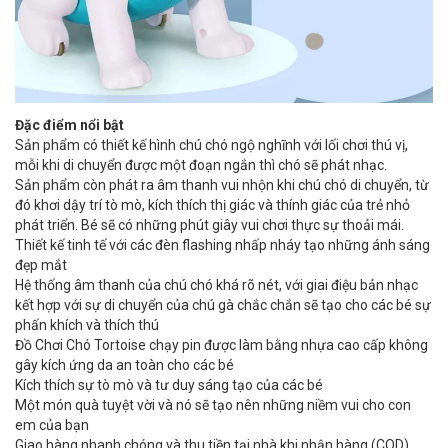
Đặc điểm nổi bật
Sản phẩm có thiết kế hình chú chó ngộ nghĩnh với lối chơi thú vị,
mỗi khi di chuyển được một đoạn ngắn thì chó sẽ phát nhạc.
Sản phẩm còn phát ra âm thanh vui nhộn khi chú chó di chuyển, từ
đó khơi dậy trí tò mò, kích thích thị giác và thính giác của trẻ nhỏ
phát triển. Bé sẽ có những phút giây vui chơi thực sự thoải mái.
Thiết kế tinh tế với các đèn flashing nhấp nháy tạo những ánh sáng
đẹp mắt
Hệ thống âm thanh của chú chó khá rõ nét, với giai điệu bản nhạc
kết hợp với sự di chuyển của chú gà chắc chắn sẽ tạo cho các bé sự
phấn khích và thích thú
Đồ Chơi Chó Tortoise chạy pin được làm bằng nhựa cao cấp không
gây kích ứng da an toàn cho các bé
Kích thích sự tò mò và tư duy sáng tạo của các bé
Một món quà tuyệt vời và nó sẽ tạo nên những niềm vui cho con
em của bạn
Giao hàng nhanh chóng và thu tiền tại nhà khi nhận hàng (COD)