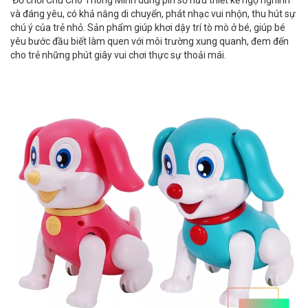
Đồ chơi Chú Chó Thông Minh dùng pin sở hữu thiết kế ngộ nghĩnh
và đáng yêu, có khả năng di chuyển, phát nhạc vui nhộn, thu hút sự
chú ý của trẻ nhỏ. Sản phẩm giúp khơi dậy trí tò mò ở bé, giúp bé
yêu bước đầu biết làm quen với môi trường xung quanh, đem đến
cho trẻ những phút giây vui chơi thực sự thoải mái.