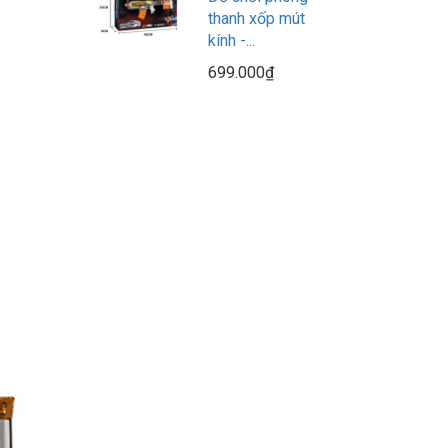
thanh xốp mút
kính -...
699.000₫