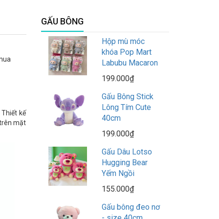
GẤU BÔNG
Hộp mù móc
khóa Pop Mart
 mua
Labubu Macaron
199.000₫
Gấu Bông Stick
Lông Tím Cute
 Thiết kế
40cm
 trên mặt
199.000₫
Gấu Dâu Lotso
Hugging Bear
Yếm Ngồi
155.000₫
Gấu bông đeo nơ
- size 40cm