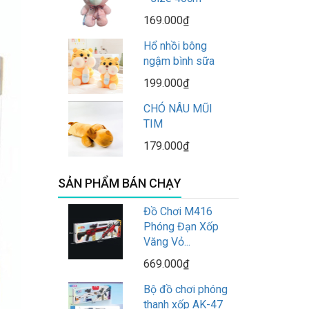
169.000₫
Hổ nhồi bông
ngậm bình sữa
199.000₫
CHÓ NÂU MŨI
TIM
179.000₫
SẢN PHẨM BÁN CHẠY
Đồ Chơi M416
Phóng Đạn Xốp
Văng Vỏ...
669.000₫
Bộ đồ chơi phóng
thanh xốp AK-47