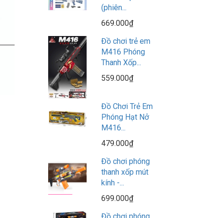
(phiên...
669.000₫
Đồ chơi trẻ em
M416 Phóng
Thanh Xốp...
559.000₫
Đồ Chơi Trẻ Em
Phóng Hạt Nở
M416...
479.000₫
Đồ chơi phóng
thanh xốp mút
kính -...
699.000₫
Đồ chơi phóng