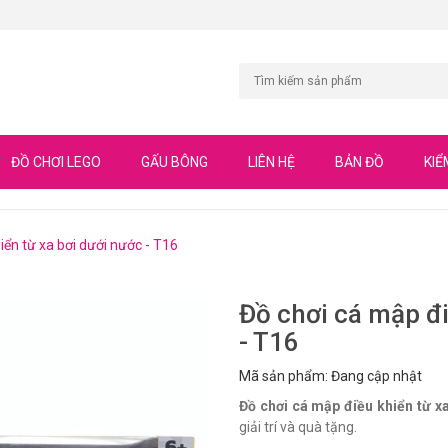
ĐỒ CHƠI LEGO
GẤU BÔNG
LIÊN HỆ
BẢN ĐỒ
KIỂ
iển từ xa bơi dưới nước - T16
Đồ chơi cá mập đi
- T16
Mã sản phẩm: Đang cập nhật
Đồ chơi cá mập điều khiển từ x
giải trí và quà tặng.