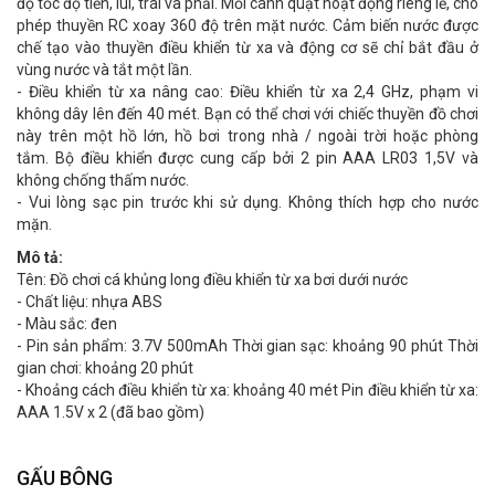
độ tốc độ tiến, lùi, trái và phải. Mỗi cánh quạt hoạt động riêng lẻ, cho
phép thuyền RC xoay 360 độ trên mặt nước. Cảm biến nước được
chế tạo vào thuyền điều khiển từ xa và động cơ sẽ chỉ bắt đầu ở
vùng nước và tắt một lần.
- Điều khiển từ xa nâng cao: Điều khiển từ xa 2,4 GHz, phạm vi
không dây lên đến 40 mét. Bạn có thể chơi với chiếc thuyền đồ chơi
này trên một hồ lớn, hồ bơi trong nhà / ngoài trời hoặc phòng
tắm. Bộ điều khiển được cung cấp bởi 2 pin AAA LR03 1,5V và
không chống thấm nước.
- Vui lòng sạc pin trước khi sử dụng. Không thích hợp cho nước
mặn.
Mô tả:
Tên: Đồ chơi cá khủng long điều khiển từ xa bơi dưới nước
- Chất liệu: nhựa ABS
- Màu sắc: đen
- Pin sản phẩm: 3.7V 500mAh Thời gian sạc: khoảng 90 phút Thời
gian chơi: khoảng 20 phút
- Khoảng cách điều khiển từ xa: khoảng 40 mét Pin điều khiển từ xa:
AAA 1.5V x 2 (đã bao gồm)
GẤU BÔNG