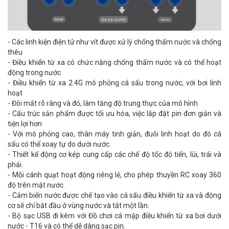
- Các linh kiện điện tử như vít được xử lý chống thấm nước và chống
thêu
- Điều khiển từ xa có chức năng chống thấm nước và có thể hoạt
động trong nước
- Điều khiển từ xa 2.4G mô phỏng cá sấu trong nước, với bơi linh
hoạt
- Đôi mắt rõ ràng và đỏ, làm tăng độ trung thực của mô hình
- Cấu trúc sản phẩm được tối ưu hóa, việc lắp đặt pin đơn giản và
tiện lợi hơn
- Với mô phỏng cao, thân máy tinh giản, đuôi linh hoạt do đó cá
sấu có thể xoay tự do dưới nước.
- Thiết kế động cơ kép cung cấp các chế độ tốc độ tiến, lùi, trái và
phải.
- Mỗi cánh quạt hoạt động riêng lẻ, cho phép thuyền RC xoay 360
độ trên mặt nước.
- Cảm biến nước được chế tạo vào cá sấu điều khiển từ xa và động
cơ sẽ chỉ bắt đầu ở vùng nước và tắt một lần.
- Bộ sạc USB đi kèm với Đồ chơi cá mập điều khiển từ xa bơi dưới
nước - T16 và có thể dễ dàng sạc pin.