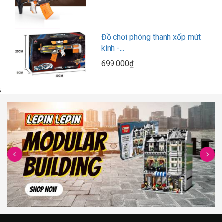
Đồ chơi phóng thanh xốp mút
kính -...
699.000₫
;