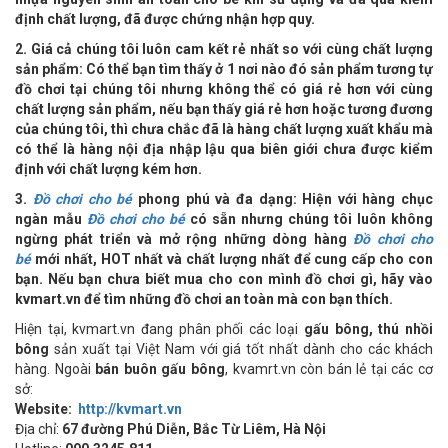
định chất lượng, đã được chứng nhận hợp quy.
2. Giá cả chúng tôi luôn cam kết rẻ nhất so với cùng chất lượng
sản phẩm: Có thể bạn tìm thấy ở 1 nơi nào đó sản phẩm tương tự
đồ chơi tại chúng tôi nhưng không thể có giá rẻ hơn với cùng
chất lượng sản phẩm, nếu bạn thấy giá rẻ hơn hoặc tương đương
của chúng tôi, thì chưa chắc đã là hàng chất lượng xuất khẩu mà
có thể là hàng nội địa nhập lậu qua biên giới chưa được kiểm
định với chất lượng kém hơn.
3.
Đồ chơi cho bé
phong phú và đa dạng: Hiện với hàng chục
ngàn mẫu
Đồ chơi cho bé
có sẵn nhưng chúng tôi luôn không
ngừng phát triển và mở rộng những dòng hàng
Đồ chơi cho
bé
mới nhất, HOT nhất và chất lượng nhất để cung cấp cho con
bạn. Nếu bạn chưa biết mua cho con mình đồ chơi gì, hãy vào
kvmart.vn để tìm những đồ chơi an toàn mà con bạn thích.
Hiện tại, kvmart.vn đang phân phối các loại
gấu bông, thú nhồi
bông
sản xuất tại Việt Nam với giá tốt nhất dành cho các khách
hàng. Ngoài
bán buôn gấu bông
, kvamrt.vn còn bán lẻ tại các cơ
sở:
Website:
http://kvmart.vn
Địa chỉ:
67 đường Phú Diễn, Bắc Từ Liêm, Hà Nội