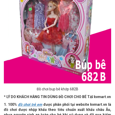
Đồ chơi bup bê khớp 682B
* LÝ DO KHÁCH HÀNG TIN DÙNG ĐỒ CHƠI CHO BÉ TẠI kvmart.vn
1. 100%
đồ chơi trẻ em
được phân phối tại website kvmart.vn là
đồ chơi được nhập khẩu theo tiêu chuẩn xuất khẩu châu Âu,
nhựa nguyên sinh an toàn cho bé khi sử dụng và đã qua kiểm