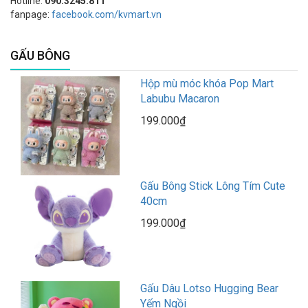
Hotline:
090.3245.811
fanpage:
facebook.com/kvmart.vn
GẤU BÔNG
Hộp mù móc khóa Pop Mart
Labubu Macaron
199.000₫
Gấu Bông Stick Lông Tím Cute
40cm
199.000₫
Gấu Dâu Lotso Hugging Bear
Yếm Ngồi