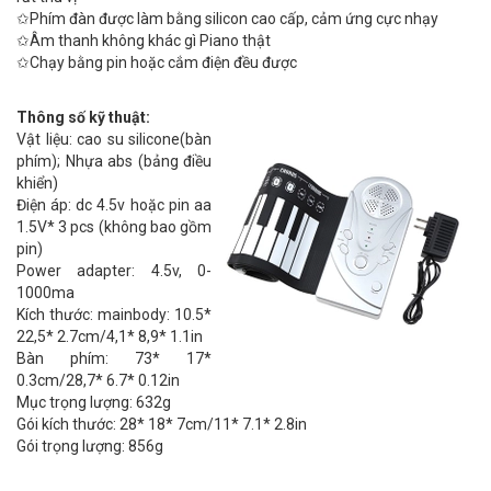
✩Phím đàn được làm bằng silicon cao cấp, cảm ứng cực nhạy
✩Âm thanh không khác gì Piano thật
✩Chạy bằng pin hoặc cắm điện đều được
Thông số kỹ thuật:
Vật liệu: cao su silicone(bàn
phím); Nhựa abs (bảng điều
khiển)
Điện áp: dc 4.5v hoặc pin aa
1.5V* 3 pcs (không bao gồm
pin)
Power adapter: 4.5v, 0-
1000ma
Kích thước: mainbody: 10.5*
22,5* 2.7cm/4,1* 8,9* 1.1in
Bàn phím: 73* 17*
0.3cm/28,7* 6.7* 0.12in
Mục trọng lượng: 632g
Gói kích thước: 28* 18* 7cm/11* 7.1* 2.8in
Gói trọng lượng: 856g