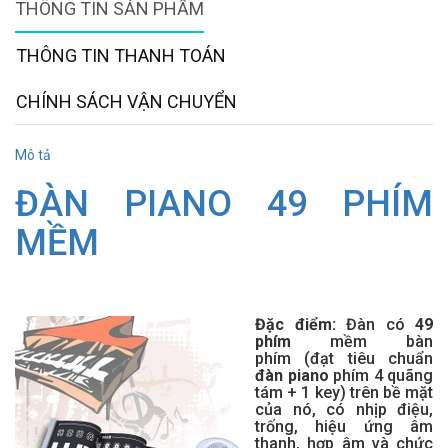
THÔNG TIN SẢN PHẨM
THÔNG TIN THANH TOÁN
CHÍNH SÁCH VẬN CHUYỂN
Mô tả
ĐÀN PIANO 49 PHÍM
MỀM
Đặc điểm:
Đàn có
49
phím
mềm bàn
phím (đạt tiêu chuẩn
đàn piano
phím 4 quãng
tám + 1 key) trên bề mặt
của nó, có nhịp điệu,
trống, hiệu ứng âm
thanh, hợp âm và chức