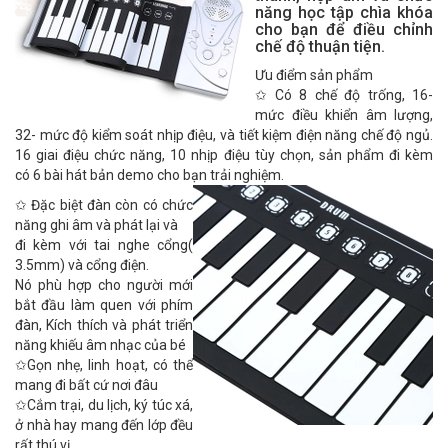
năng học tập chì
a khóa
cho bạn để điều chỉnh
chế độ thuận tiện.
Ưu điểm sản phẩm
✩ Có 8 chế độ trống, 16-
mức điều khiển âm lượng,
32- mức độ kiểm soát nhịp điệu, và tiết kiệm điện năng chế độ ngủ.
16 giai điệu chức năng, 10 nhịp điệu tùy chọn, sản phẩm đi kèm
có 6 bài hát bản demo cho bạn trải nghiệm.
✩ Đặc biệt đàn còn có chức
năng ghi âm và phát lại và
đi kèm với tai nghe cổng(
3.5mm) và cổng điện.
Nó phù hợp cho người mới
bắt đầu làm quen với phím
đàn, Kích thích và phát triển
năng khiếu âm nhạc của bé
✩Gọn nhẹ, linh hoạt, có thể
mang đi bất cứ nơi đâu
✩Cắm trại, du lịch, ký túc xá,
ở nhà hay mang đến lớp đều
rất thú vị