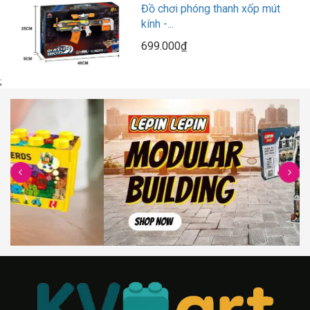
Đồ chơi phóng thanh xốp mút
kính -...
699.000₫
;