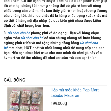
sản phẩm: Có thể bạn tìm thấy ở 1 nơi nào đó sản phẩm tương tự
đồ chơi tại chúng tôi nhưng không thể có giá rẻ hơn với cùng
chất lượng sản phẩm, nếu bạn thấy giá rẻ hơn hoặc tương đương
của chúng tôi, thì chưa chắc đã là hàng chất lượng xuất khẩu mà
có thể là hàng nội địa nhập lậu qua biên giới chưa được kiểm
định với chất lượng kém hơn.
3.
Đồ chơi cho bé
phong phú và đa dạng: Hiện với hàng chục
ngàn mẫu
Đồ chơi cho bé
có sẵn nhưng chúng tôi luôn không
ngừng phát triển và mở rộng những dòng hàng
Đồ chơi cho
bé
mới nhất, HOT nhất và chất lượng nhất để cung cấp cho con
bạn. Nếu bạn chưa biết mua cho con mình đồ chơi gì, hãy vào
kvmart.vn để tìm những đồ chơi an toàn mà con bạn thích.
GẤU BÔNG
Hộp mù móc khóa Pop Mart
Labubu Macaron
199.000₫