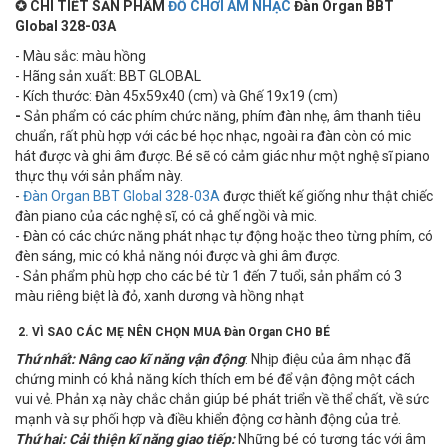
✪ CHI TIẾT SẢN PHẨM
ĐỒ CHƠI ÂM NHẠC
Đàn Organ BBT
Global 328-03A
- Màu sắc: màu hồng
- Hãng sản xuất: BBT GLOBAL
- Kích thước: Đàn 45x59x40 (cm) và Ghế 19x19 (cm)
-
Sản phẩm có các phím chức năng, phím đàn nhẹ, âm thanh tiêu
chuẩn, rất phù hợp với các bé học nhạc, ngoài ra đàn còn có mic
hát được và ghi âm được. Bé sẽ có cảm giác như một nghệ sĩ piano
thực thụ với sản phẩm này.
-
Đàn Organ BBT Global 328-03A
được thiết kế giống như thật chiếc
đàn piano của các nghệ sĩ, có cả ghế ngồi và mic.
- Đàn có các chức năng phát nhạc tự động hoặc theo từng phím, có
đèn sáng, mic có khả năng nói được và ghi âm được.
- Sản phẩm phù hợp cho các bé từ 1 đến 7 tuổi, sản phẩm có 3
màu riêng biệt là đỏ, xanh dương và hồng nhạt
2. VÌ SAO CÁC MẸ NÊN CHỌN MUA Đàn Organ CHO BÉ
Thứ nhất: Nâng cao kĩ năng vận động
: Nhịp điệu của âm nhạc đã
chứng minh có khả năng kích thích em bé để vận động một cách
vui vẻ. Phản xạ này chắc chắn giúp bé phát triển về thể chất, về sức
mạnh và sự phối hợp và điều khiển động cơ hành động của trẻ.
Thứ hai: Cải thiện kĩ năng giao tiếp:
Những bé có tương tác với âm