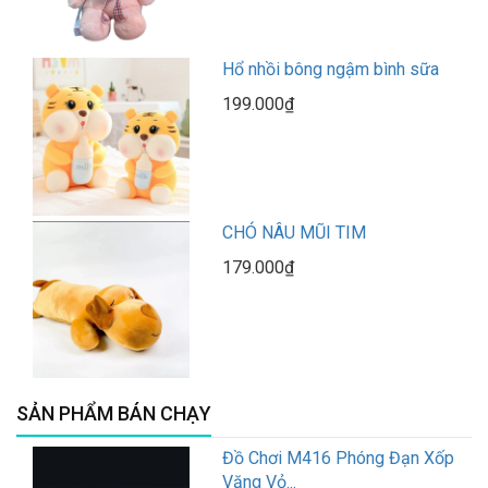
Hổ nhồi bông ngậm bình sữa
199.000₫
CHÓ NÂU MŨI TIM
179.000₫
SẢN PHẨM BÁN CHẠY
Đồ Chơi M416 Phóng Đạn Xốp
Văng Vỏ...