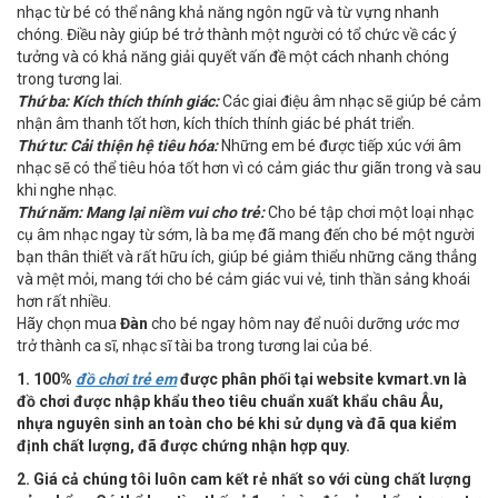
nhạc từ bé có thể nâng khả năng ngôn ngữ và từ vựng nhanh
chóng. Điều này giúp bé trở thành một người có tổ chức về các ý
tưởng và có khả năng giải quyết vấn đề một cách nhanh chóng
trong tương lai.
Thứ ba: Kích thích thính giác:
Các giai điệu âm nhạc sẽ giúp bé cảm
nhận âm thanh tốt hơn, kích thích thính giác bé phát triển.
Thứ tư: Cải thiện hệ tiêu hóa:
Những em bé được tiếp xúc với âm
nhạc sẽ có thể tiêu hóa tốt hơn vì có cảm giác thư giãn trong và sau
khi nghe nhạc.
Thứ năm: Mang lại niềm vui cho trẻ:
Cho bé tập chơi một loại nhạc
cụ âm nhạc ngay từ sớm, là ba mẹ đã mang đến cho bé một người
bạn thân thiết và rất hữu ích, giúp bé giảm thiểu những căng thẳng
và mệt mỏi, mang tới cho bé cảm giác vui vẻ, tinh thần sảng khoái
hơn rất nhiều.
Hãy chọn mua
Đàn
cho bé ngay hôm nay để nuôi dưỡng ước mơ
trở thành ca sĩ, nhạc sĩ tài ba trong tương lai của bé.
1. 100%
đồ chơi trẻ em
được phân phối tại website kvmart.vn là
đồ chơi được nhập khẩu theo tiêu chuẩn xuất khẩu châu Âu,
nhựa nguyên sinh an toàn cho bé khi sử dụng và đã qua kiểm
định chất lượng, đã được chứng nhận hợp quy.
2. Giá cả chúng tôi luôn cam kết rẻ nhất so với cùng chất lượng