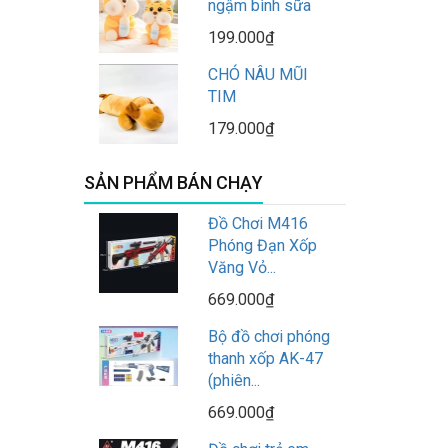
ngậm bình sữa
199.000₫
CHÓ NÂU MŨI
TIM
179.000₫
SẢN PHẨM BÁN CHẠY
Đồ Chơi M416
Phóng Đạn Xốp
Văng Vỏ...
669.000₫
Bộ đồ chơi phóng
thanh xốp AK-47
(phiên...
669.000₫