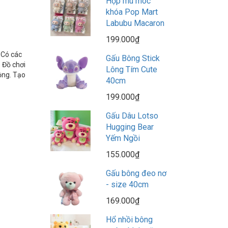
Hộp mù móc
khóa Pop Mart
Labubu Macaron
199.000₫
 Có các
Gấu Bông Stick
. Đồ chơi
Lông Tím Cute
ộng. Tạo
40cm
199.000₫
Gấu Dâu Lotso
Hugging Bear
Yếm Ngồi
155.000₫
Gấu bông đeo nơ
- size 40cm
169.000₫
Hổ nhồi bông