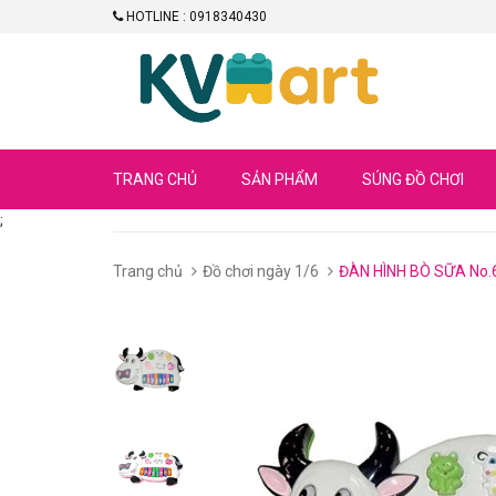
HOTLINE : 0918340430
TRANG CHỦ
SẢN PHẨM
SÚNG ĐỒ CHƠI
;
Trang chủ
Đồ chơi ngày 1/6
ĐÀN HÌNH BÒ SỮA No.