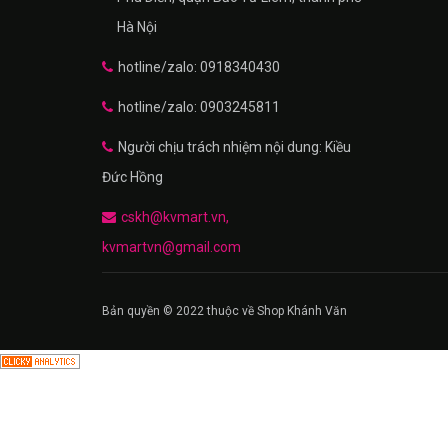
Hà Nội
hotline/zalo: 0918340430
hotline/zalo: 0903245811
Người chịu trách nhiệm nội dung: Kiều
Đức Hồng
cskh@kvmart.vn,
kvmartvn@gmail.com
Bản quyền © 2022 thuộc về Shop Khánh Văn