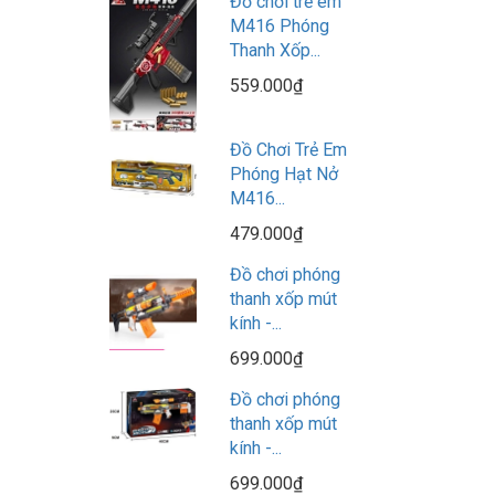
Đồ chơi trẻ em
M416 Phóng
Thanh Xốp...
559.000₫
Đồ Chơi Trẻ Em
Phóng Hạt Nở
M416...
479.000₫
Đồ chơi phóng
thanh xốp mút
kính -...
699.000₫
Đồ chơi phóng
thanh xốp mút
kính -...
699.000₫