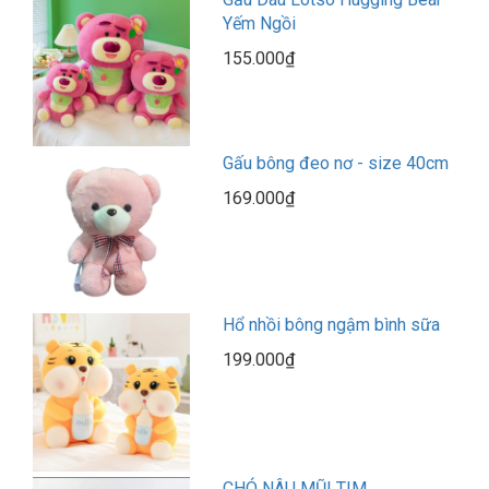
Yếm Ngồi
155.000₫
Gấu bông đeo nơ - size 40cm
169.000₫
Hổ nhồi bông ngậm bình sữa
199.000₫
CHÓ NÂU MŨI TIM