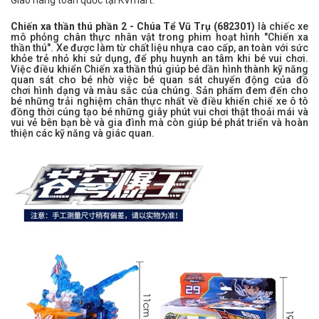
Giao hàng toàn quốc tại KVmart.
Chiến xa thần thú phần 2 - Chúa Tể Vũ Trụ (682301)
là chiếc xe
mô phỏng chân thực nhân vật trong phim hoạt hình "Chiến xa
thần thú". Xe được làm từ chất liệu nhựa cao cấp, an toàn với sức
khỏe trẻ nhỏ khi sử dụng, để phụ huynh an tâm khi bé vui chơi.
Việc điều khiển Chiến xa thần thú giúp bé dần hình thành kỹ năng
quan sát cho bé nhờ việc bé quan sát chuyển động của đồ
chơi hình dạng và màu sắc của chúng. Sản phẩm đem đến cho
bé những trải nghiệm chân thực nhất về điều khiển chiế xe ô tô
đồng thời cúng tạo bé những giây phút vui chơi thật thoải mái và
vui vẻ bên bạn bè và gia đình mà còn giúp bé phát triển và hoàn
thiện các kỹ năng và giác quan.