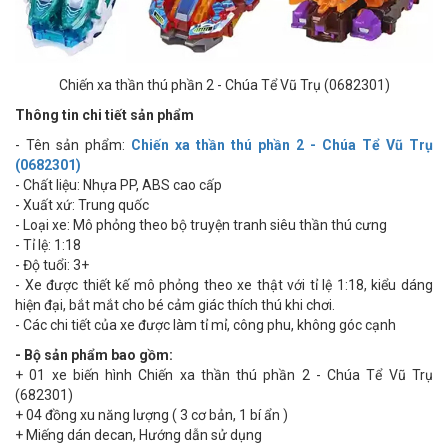
Chiến xa thần thú phần 2 - Chúa Tể Vũ Trụ (0682301)
Thông tin chi tiết sản phẩm
- Tên sản phẩm:
Chiến xa thần thú phần 2 - Chúa Tể Vũ Trụ
(0682301)
- Chất liệu: Nhựa PP, ABS cao cấp
- Xuất xứ: Trung quốc
- Loại xe: Mô phỏng theo bộ truyện tranh siêu thần thú cưng
- Tỉ lệ: 1:18
- Độ tuổi: 3+
- Xe được thiết kế mô phỏng theo xe thật với tỉ lệ 1:18, kiểu dáng
hiện đại, bắt mắt cho bé cảm giác thích thú khi chơi.
- Các chi tiết của xe được làm tỉ mỉ, công phu, không góc cạnh
- Bộ sản phẩm bao gồm:
+ 01 xe biến hình Chiến xa thần thú phần 2 - Chúa Tể Vũ Trụ
(682301)
+ 04 đồng xu năng lượng ( 3 cơ bản, 1 bí ẩn )
+ Miếng dán decan, Hướng dẫn sử dụng