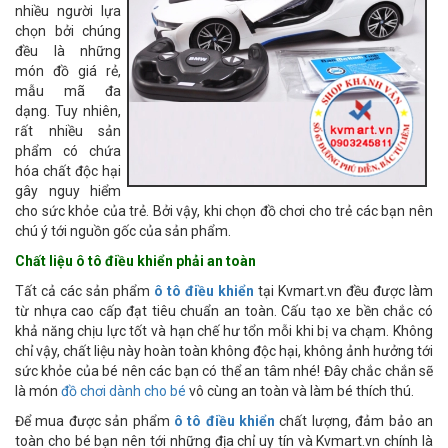
nhiều người lựa
chọn bởi chúng
đều là những
món đồ giá rẻ,
mẫu mã đa
dạng. Tuy nhiên,
rất nhiều sản
phẩm có chứa
hóa chất độc hại
gây nguy hiểm
cho sức khỏe của trẻ. Bởi vậy, khi chọn đồ chơi cho trẻ các bạn nên
chú ý tới nguồn gốc của sản phẩm.
Chất liệu ô tô điều khiển phải an toàn
Tất cả các sản phẩm
ô tô điều khiển
tại Kvmart.vn đều được làm
từ nhựa cao cấp đạt tiêu chuẩn an toàn. Cấu tạo xe bền chắc có
khả năng chịu lực tốt và hạn chế hư tổn mỗi khi bị va chạm. Không
chỉ vậy, chất liệu này hoàn toàn không độc hại, không ảnh hưởng tới
sức khỏe của bé nên các bạn có thể an tâm nhé! Đây chắc chắn sẽ
là món
đồ chơi dành cho bé
vô cùng an toàn và làm bé thích thú.
Để mua được sản phẩm
ô tô điều khiển
chất lượng, đảm bảo an
toàn cho bé bạn nên tới những địa chỉ uy tín và Kvmart.vn chính là