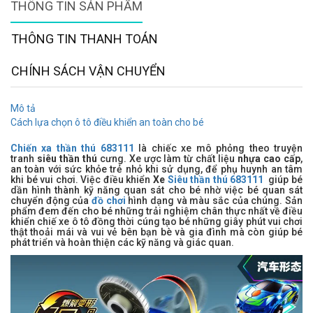
THÔNG TIN SẢN PHẨM
THÔNG TIN THANH TOÁN
CHÍNH SÁCH VẬN CHUYỂN
Mô tả
Cách lựa chọn ô tô điều khiển an toàn cho bé
Chiến xa thần thú 683111
là chiếc xe mô phỏng theo truyện
tranh
siêu thần thú
cưng. Xe ược làm từ chất liệu
nhựa cao cấp
,
an toàn với sức khỏe trẻ nhỏ khi sử dụng, để phụ huynh an tâm
khi bé vui chơi. Việc điều khiển
Xe
Siêu thần thú 683111
giúp bé
dần hình thành kỹ năng quan sát cho bé nhờ việc bé quan sát
chuyển động của
đồ chơi
hình dạng và màu sắc của chúng. Sản
phẩm đem đến cho bé những trải nghiệm chân thực nhất về điều
khiển chiế xe ô tô đồng thời cúng tạo bé những giây phút vui chơi
thật thoải mái và vui vẻ bên bạn bè và gia đình mà còn giúp bé
phát triển và hoàn thiện các kỹ năng và giác quan.