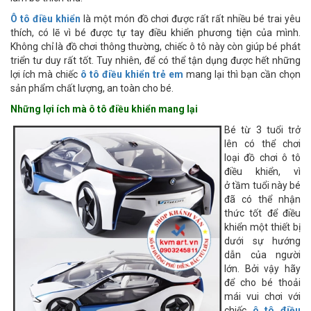
Ô tô điều khiển
là một món đồ chơi được rất rất nhiều bé trai yêu
thích, có lẽ vì bé được tự tay điều khiển phương tiện của mình.
Không chỉ là đồ chơi thông thường, chiếc ô tô này còn giúp bé phát
triển tư duy rất tốt. Tuy nhiên, để có thể tận dụng được hết những
lợi ích mà chiếc
ô tô điều khiển trẻ em
mang lại thì bạn cần chọn
sản phẩm chất lượng, an toàn cho bé.
Những lợi ích mà ô tô điều khiển mang lại
Bé từ 3 tuổi trở
lên có thể chơi
loại đồ chơi ô tô
điều khiển, vì
ở tầm tuổi này bé
đã có thể nhận
thức tốt để điều
khiển một thiết bị
dưới sự hướng
dẫn của người
lớn. Bởi vậy hãy
để cho bé thoải
mái vui chơi với
chiếc
ô tô điều