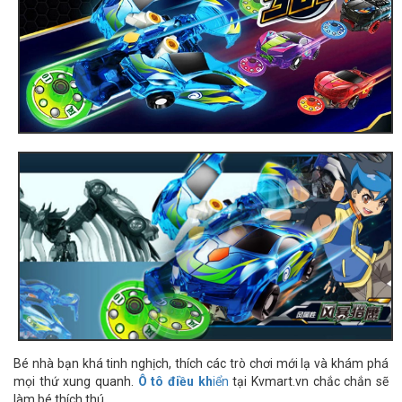
Bé nhà bạn khá tinh nghịch, thích các trò chơi mới lạ và khám phá
mọi thứ xung quanh.
Ô tô điều kh
iển
tại Kvmart.vn chắc chắn sẽ
làm bé thích thú.