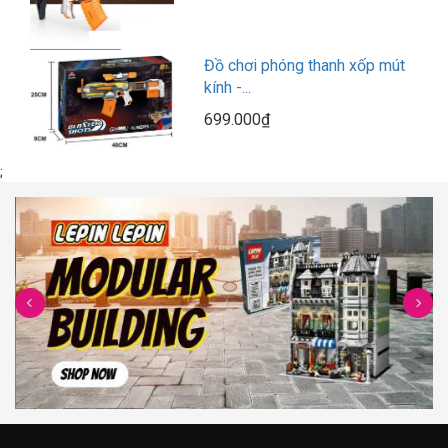
Đồ chơi phóng thanh xốp mút
kính -...
699.000₫
;