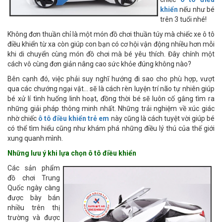
khiển
nếu như bé
trên 3 tuổi nhé!
Không đơn thuần chỉ là một món đồ chơi thuần túy mà chiếc xe ô tô
điều khiển từ xa còn giúp con bạn có cơ hội vận động nhiều hơn mỗi
khi di chuyển cùng món đồ chơi mà bé yêu thích. Đây chính một
cách vô cùng đơn giản nâng cao sức khỏe đúng không nào?
Bên cạnh đó, việc phải suy nghĩ hướng đi sao cho phù hợp, vượt
qua các chướng ngại vật… sẽ là cách rèn luyện trí não tự nhiên giúp
bé xử lí tình huống linh hoạt, đồng thời bé sẽ luôn cố gắng tìm ra
những giải pháp thông minh nhất. Những trải nghiệm về xúc giác
nhờ chiếc
ô tô điều khiển trẻ em
này cũng là cách tuyệt vời giúp bé
có thể tìm hiểu cũng như khám phá những điều lý thú của thế giới
xung quanh mình.
Những lưu ý khi lựa chọn ô tô điều khiển
Các sản phẩm
đồ chơi Trung
Quốc ngày càng
được bày bán
nhiều trên thị
trường và được