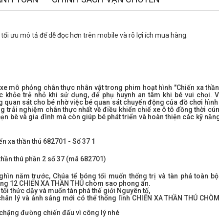
ối ưu mô tả để dễ đọc hơn trên mobile và rõ lợi ích mua hàng.
xe mô phỏng chân thực nhân vật trong phim hoạt hình "Chiến xa thần 
c khỏe trẻ nhỏ khi sử dụng, để phụ huynh an tâm khi bé vui chơi. V
ng quan sát cho bé nhờ việc bé quan sát chuyển động của đồ chơi hìn
rải nghiệm chân thực nhất về điều khiển chiế xe ô tô đồng thời cún
 bạn bè và gia đình mà còn giúp bé phát triển và hoàn thiện các kỹ năn
thần thú phần 2 số 37 (mã 682701)
hìn năm trước, Chúa tể bóng tối muốn thống trị và tàn phá toàn bộ 
trong 12 CHIẾN XA THẦN THÚ chòm sao phong ấn.
ối thức dậy và muốn tàn phá thế giới Nguyên tố,
ì chân lý và ánh sáng mới có thể thống lĩnh CHIẾN XA THẦN THÚ CHÒ
chặng đường chiến đấu vì công lý nhé