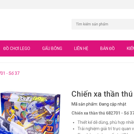
ĐỒ CHƠI LEGO
GẤU BÔNG
LIÊN HỆ
BẢN ĐỒ
KIỂ
701 - Số 37
Chiến xa thần thú
Mã sản phẩm: Đang cập nhật
Chiến xa thần thú 682701 - Số 3
Thiết kế dễ dùng, phù hợp nhiề
Trải nghiệm giải trí trực quan và