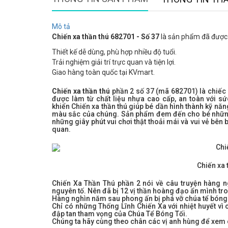
Mô tả
Chiến xa thần thú 682701 - Số 37
là sản phẩm đã được t
Thiết kế dễ dùng, phù hợp nhiều độ tuổi.
Trải nghiệm giải trí trực quan và tiện lợi.
Giao hàng toàn quốc tại KVmart.
Chiến xa thần thú
phần 2 số 37 (mã 682701) là chiếc 
được làm từ chất liệu nhựa cao cấp, an toàn với sứ
khiển Chiến xa thần thú giúp bé dần hình thành kỹ nă
màu sắc của chúng. Sản phẩm đem đến cho bé những t
những giây phút vui chơi thật thoải mái và vui vẻ bên
quan.
Chiến xa 
Chiến Xa Thần Thú phần 2 nói về câu truyện hàng ng
nguyên tố. Nên đã bị 12 vị thần hoàng đạo ẩn mình 
Hàng nghìn năm sau phong ấn bị phá vỡ chúa tể bóng t
Chỉ có những Thống Lĩnh Chiến Xa với nhiệt huyết v
đập tan tham vọng của Chúa Tể Bóng Tối.
Chúng ta hãy cùng theo chân các vị anh hùng để xem 