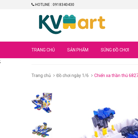
HOTLINE : 0918340430
TRANG CHỦ
SẢN PHẨM
SÚNG ĐỒ CHƠI
;
Trang chủ
Đồ chơi ngày 1/6
Chiến xa thần thú 682