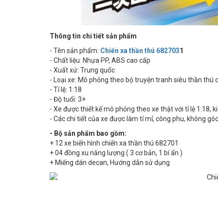
Thông tin chi tiết sản phẩm
- Tên sản phẩm:
Chiến xa thần thú 682703
1
- Chất liệu: Nhựa PP, ABS cao cấp
- Xuất xứ: Trung quốc
- Loại xe: Mô phỏng theo bộ truyện tranh siêu thần thú
- Tỉ lệ: 1:18
- Độ tuổi: 3+
- Xe được thiết kế mô phỏng theo xe thật với tỉ lệ 1:18, 
- Các chi tiết của xe được làm tỉ mỉ, công phu, không gó
- Bộ sản phẩm bao gồm:
+ 12 xe biến hình chiến xa thần thú 682701
+ 04 đồng xu năng lượng ( 3 cơ bản, 1 bí ẩn )
+ Miếng dán decan, Hướng dẫn sử dụng