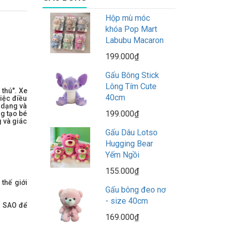
Hộp mù móc
khóa Pop Mart
Labubu Macaron
199.000₫
Gấu Bông Stick
Lông Tím Cute
thú". Xe
40cm
iệc điều
h dạng và
199.000₫
g tạo bé
g và giác
Gấu Dâu Lotso
Hugging Bear
Yếm Ngồi
155.000₫
thế giới
Gấu bông đeo nơ
- size 40cm
M SAO để
169.000₫