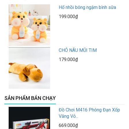
Hổ nhồi bông ngậm bình sữa
199.000₫
CHÓ NÂU MŨI TIM
179.000₫
SẢN PHẨM BÁN CHẠY
Đồ Chơi M416 Phóng Đạn Xốp
Văng Vỏ...
669.000₫