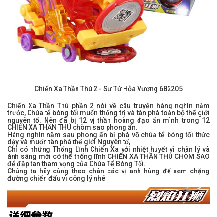
Chiến Xa Thần Thú 2 - Sư Tử Hỏa Vương 682205
Chiến Xa Thần Thú phần 2 nói về câu truyện hàng nghìn năm
trước, Chúa tể bóng tối muốn thống trị và tàn phá toàn bộ thế giới
nguyên tố. Nên đã bị 12 vị thần hoàng đạo ẩn mình trong 12
CHIẾN XA THẦN THÚ chòm sao phong ấn.
Hàng nghìn năm sau phong ấn bị phá vỡ chúa tể bóng tối thức
dậy và muốn tàn phá thế giới Nguyên tố,
Chỉ có những Thống Lĩnh Chiến Xa với nhiệt huyết vì chân lý và
ánh sáng mới có thể thống lĩnh CHIẾN XA THẦN THÚ CHÒM SAO
để đập tan tham vọng của Chúa Tể Bóng Tối.
Chúng ta hãy cùng theo chân các vị anh hùng để xem chặng
đường chiến đấu vì công lý nhé