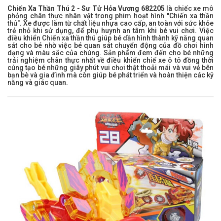
Chiến Xa Thần Thú 2 - Sư Tử Hỏa Vương 682205
là chiếc xe mô
phỏng chân thực nhân vật trong phim hoạt hình "Chiến xa thần
thú". Xe được làm từ chất liệu nhựa cao cấp, an toàn với sức khỏe
trẻ nhỏ khi sử dụng, để phụ huynh an tâm khi bé vui chơi. Việc
điều khiển Chiến xa thần thú giúp bé dần hình thành kỹ năng quan
sát cho bé nhờ việc bé quan sát chuyển động của đồ chơi hình
dạng và màu sắc của chúng. Sản phẩm đem đến cho bé những
trải nghiệm chân thực nhất về điều khiển chiế xe ô tô đồng thời
cúng tạo bé những giây phút vui chơi thật thoải mái và vui vẻ bên
bạn bè và gia đình mà còn giúp bé phát triển và hoàn thiện các kỹ
năng và giác quan.