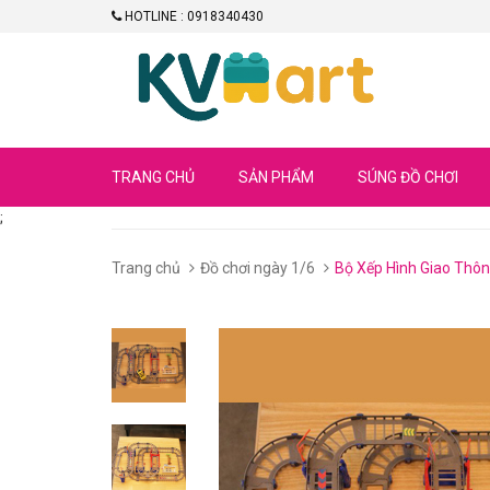
HOTLINE : 0918340430
TRANG CHỦ
SẢN PHẨM
SÚNG ĐỒ CHƠI
;
Trang chủ
Đồ chơi ngày 1/6
Bộ Xếp Hình Giao Thô