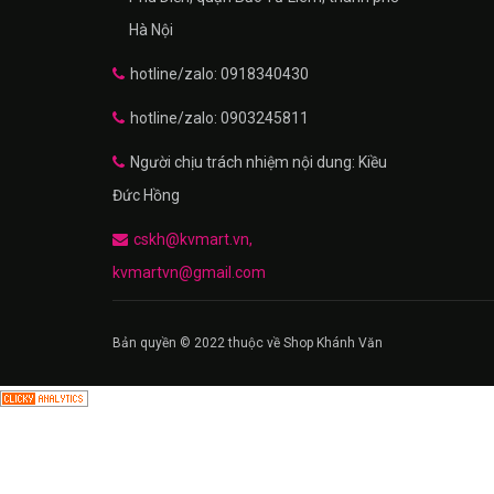
Hà Nội
hotline/zalo: 0918340430
hotline/zalo: 0903245811
Người chịu trách nhiệm nội dung: Kiều
Đức Hồng
cskh@kvmart.vn,
kvmartvn@gmail.com
Bản quyền © 2022 thuộc về Shop Khánh Văn