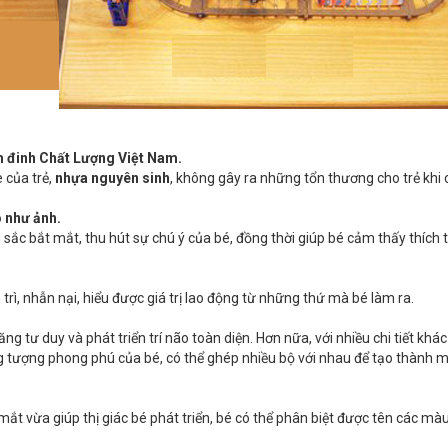
m đinh Chất Lượng Việt Nam.
 của trẻ,
nhựa nguyên sinh
, không gây ra những tổn thương cho trẻ khi 
 như ảnh.
u sắc bắt mắt, thu hút sự chú ý của bé, đồng thời giúp bé cảm thấy thích 
 trì, nhẫn nại, hiểu được giá trị lao động từ những thứ mà bé làm ra.
ăng tư duy và phát triển trí não toàn diện. Hơn nữa, với nhiều chi tiết khá
ng tượng phong phú của bé, có thể ghép nhiều bộ với nhau để tạo thành 
ắt vừa giúp thị giác bé phát triển, bé có thể phân biệt được tên các mà