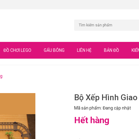
ĐỒ CHƠI LEGO
GẤU BÔNG
LIÊN HỆ
BẢN ĐỒ
KIỂ
ng
Bộ Xếp Hình Giao
Mã sản phẩm: Đang cập nhật
Hết hàng