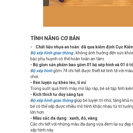
TÍNH NĂNG CƠ BẢN
- Chất liệu nhựa an toàn: đã qua kiểm định Cục Kiể
Bộ xếp hình giao thông
, không ảnh hưởng đến sức khỏe
bậc phụ huynh có thể hoàn toàn an tâm.
- Bộ gồm sản phẩm bao gồm 01 bộ xếp hình và 01 ô tô
Bộ xếp hình
gồm 74 chi tiết được thiết kế tinh tế với mà
chơi.
- Rèn luyện sự khéo léo, tỉ mỉ
Trong suốt quá trình mày mò lắp ráp, bé sẽ tập tính kiên
- Kích thích tư duy sáng tạo
Bộ xếp hình giao thông
giúp bé luyện trí nhớ, tăng khả n
bé có thể xếp được nhiều mô hình khác nhau từ trí tưở
lớn hơn.
- Màu sắc đa dạng : xanh, đỏ, vàng
Các chi tiết với những màu đa dạng vừa đem lại sự đẹp m
xếp hình này.