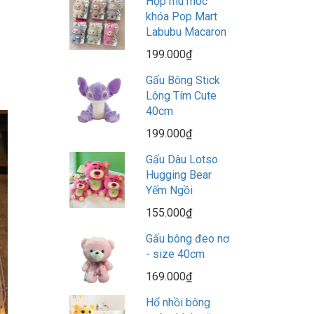
Hộp mù móc
khóa Pop Mart
Labubu Macaron
199.000₫
Gấu Bông Stick
Lông Tím Cute
40cm
199.000₫
Gấu Dâu Lotso
Hugging Bear
Yếm Ngồi
155.000₫
Gấu bông đeo nơ
- size 40cm
169.000₫
Hổ nhồi bông