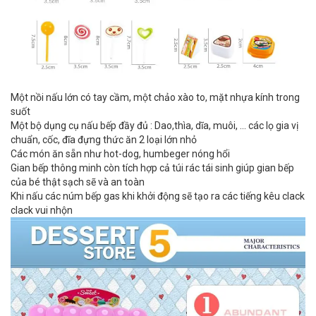
Một nồi nấu lớn có tay cầm, một chảo xào to, mặt nhựa kính trong
suốt
Một bộ dụng cụ nấu bếp đầy đủ : Dao,thìa, dĩa, muôi, ... các lọ gia vị
chuẩn, cốc, đĩa đựng thức ăn 2 loại lớn nhỏ
Các món ăn sẵn như hot-dog, humbeger nóng hổi
Gian bếp thông minh còn tích hợp cả túi rác tái sinh giúp gian bếp
của bé thật sạch sẽ và an toàn
Khi nấu các núm bếp gas khi khởi động sẽ tạo ra các tiếng kêu clack
clack vui nhộn