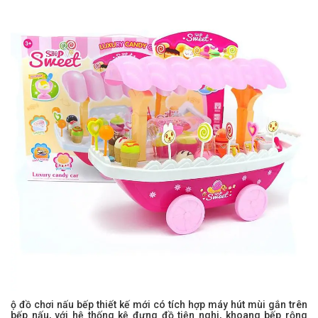
ộ đồ chơi nấu bếp thiết kế mới có tích hợp máy hút mùi gắn trên
bếp nấu, với hệ thống kệ đựng đồ tiện nghi, khoang bếp rộng