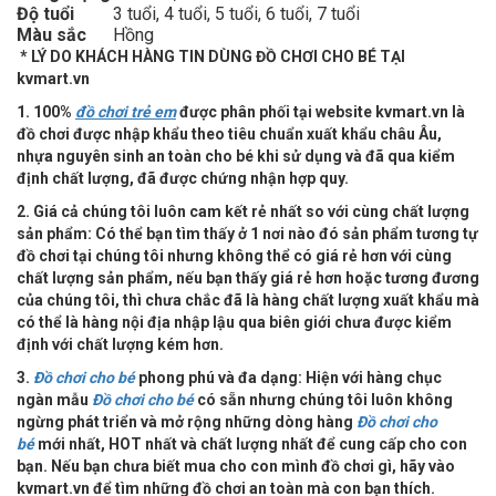
Độ tuổi
3 tuổi, 4 tuổi, 5 tuổi, 6 tuổi, 7 tuổi
Màu sắc
Hồng
* LÝ DO KHÁCH HÀNG TIN DÙNG ĐỒ CHƠI CHO BÉ TẠI
kvmart.vn
1. 100%
đồ chơi trẻ em
được phân phối tại website kvmart.vn là
đồ chơi được nhập khẩu theo tiêu chuẩn xuất khẩu châu Âu,
nhựa nguyên sinh an toàn cho bé khi sử dụng và đã qua kiểm
định chất lượng, đã được chứng nhận hợp quy.
2. Giá cả chúng tôi luôn cam kết rẻ nhất so với cùng chất lượng
sản phẩm: Có thể bạn tìm thấy ở 1 nơi nào đó sản phẩm tương tự
đồ chơi tại chúng tôi nhưng không thể có giá rẻ hơn với cùng
chất lượng sản phẩm, nếu bạn thấy giá rẻ hơn hoặc tương đương
của chúng tôi, thì chưa chắc đã là hàng chất lượng xuất khẩu mà
có thể là hàng nội địa nhập lậu qua biên giới chưa được kiểm
định với chất lượng kém hơn.
3.
Đồ chơi cho bé
phong phú và đa dạng: Hiện với hàng chục
ngàn mẫu
Đồ chơi cho bé
có sẵn nhưng chúng tôi luôn không
ngừng phát triển và mở rộng những dòng hàng
Đồ chơi cho
bé
mới nhất, HOT nhất và chất lượng nhất để cung cấp cho con
bạn. Nếu bạn chưa biết mua cho con mình đồ chơi gì, hãy vào
kvmart.vn để tìm những đồ chơi an toàn mà con bạn thích.