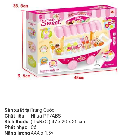
Sản xuất tại
Trung Quốc
Chất liệu
Nhựa PP/ABS
Kích thước
( DxRxC ) 47 x 20 x 36 cm
Phát nhạc
Có
Năng lượng
AAA x 1,5v