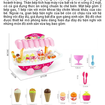
hoành tráng. Thân bếp tích hợp máy rửa bát và lo vi sóng ở 2 mặt,
có cả giá đựng thức ăn sống chuẩn bị chế biến. Mặt bếp gồm 2
bếp gas, 1 bếp rán với món khoai tây chiên khoái khẩu của các
bé. Ngoài ra, gian bếp tiện nghi của bé còn có chậu rửa với hệ
thống vòi đầy đủ, giá đựng bát đĩa gọn gàng xinh xắn. Bộ đồ chơi
được thiết kế mô phỏng kiểu dáng hiện đại đầy đủ tiện nghi với
những món đồ xinh xắn vừa tay, bao gồm: