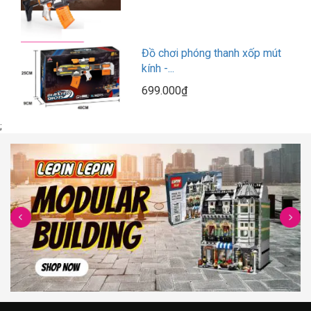
Đồ chơi phóng thanh xốp mút
kính -...
699.000₫
;