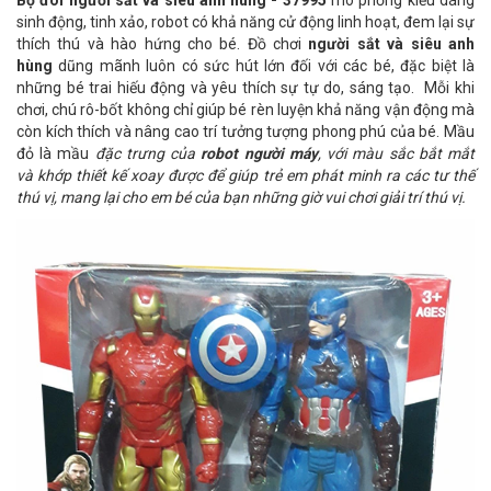
Bộ đôi người sắt và siêu anh hùng - 37995
mô phỏng kiểu dáng
sinh động, tinh xảo, robot có khả năng cử động linh hoạt, đem lại sự
thích thú và hào hứng cho bé. Đồ chơi
người sắt và siêu anh
hùng
dũng mãnh luôn có sức hút lớn đối với các bé, đặc biệt là
những bé trai hiếu động và yêu thích sự tự do, sáng tạo. Mỗi khi
chơi, chú rô-bốt không chỉ giúp bé rèn luyện khả năng vận động mà
còn kích thích và nâng cao trí tưởng tượng phong phú của bé. Mầu
đỏ là mầu
đặc trưng của
robot người máy
, với màu sắc bắt mắt
và khớp thiết kế xoay được để giúp trẻ em phát minh ra các tư thế
thú vị, mang lại cho em bé của bạn những giờ vui chơi giải trí thú vị.