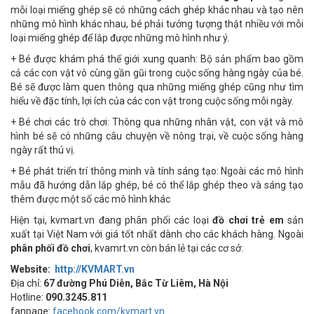
mỗi loại miếng ghép sẽ có những cách ghép khác nhau và tạo nên
những mô hình khác nhau, bé phải tưởng tượng thật nhiều với mỗi
loại miếng ghép để lắp được những mô hình như ý.
+ Bé được khám phá thế giới xung quanh: Bộ sản phẩm bao gồm
cả các con vật vô cùng gần gũi trong cuộc sống hàng ngày của bé.
Bé sẽ được làm quen thông qua những miếng ghép cũng như tìm
hiểu về đặc tính, lợi ích của các con vật trong cuộc sống mỗi ngày.
+ Bé chơi các trò chơi: Thông qua những nhân vật, con vật và mô
hình bé sẽ có những câu chuyện về nông trại, về cuộc sống hàng
ngày rất thú vị.
+ Bé phát triển trí thông minh và tính sáng tạo: Ngoài các mô hình
mẫu đã hướng dẫn lắp ghép, bé có thể lắp ghép theo và sáng tạo
thêm được một số các mô hình khác
Hiện tại, kvmart.vn đang phân phối các loại
đồ chơi trẻ em
sản
xuất tại Việt Nam với giá tốt nhất dành cho các khách hàng. Ngoài
phân phối đồ chơi
, kvamrt.vn còn bán lẻ tại các cơ sở:
Website:
http://KVMART.vn
Địa chỉ:
67 đường Phú Diễn, Bắc Từ Liêm, Hà Nội
Hotline:
090.3245.811
fanpage:
facebook.com/kvmart.vn