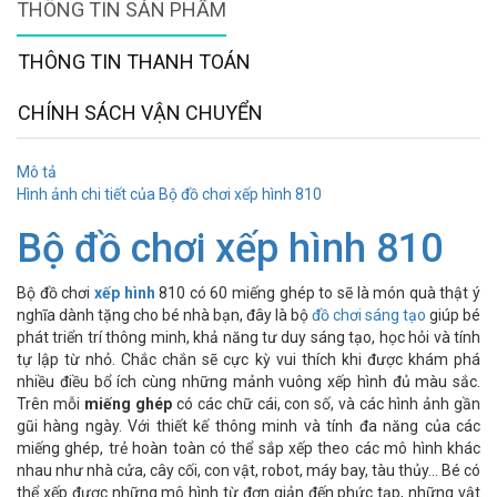
THÔNG TIN SẢN PHẨM
THÔNG TIN THANH TOÁN
CHÍNH SÁCH VẬN CHUYỂN
Mô tả
Hình ảnh chi tiết của Bộ đồ chơi xếp hình 810
Bộ đồ chơi xếp hình 810
Bộ đồ chơi
xếp hình
810 có 60 miếng ghép to sẽ là món quà thật ý
nghĩa dành tặng cho bé nhà bạn, đây là bộ
đồ chơi sáng tạo
giúp bé
phát triển trí thông minh, khả năng tư duy sáng tạo, học hỏi và tính
tự lập từ nhỏ. Chắc chắn sẽ cực kỳ vui thích khi được khám phá
nhiều điều bổ ích cùng những mảnh vuông xếp hình đủ màu sắc.
Trên mỗi
miếng ghép
có các chữ cái, con số, và các hình ảnh gần
gũi hàng ngày. Với thiết kế thông minh và tính đa năng của các
miếng ghép, trẻ hoàn toàn có thể sắp xếp theo các mô hình khác
nhau như nhà cửa, cây cối, con vật, robot, máy bay, tàu thủy... Bé có
thể xếp được những mô hình từ đơn giản đến phức tạp, những vật