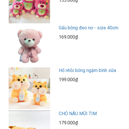
155.000₫
Gấu bông đeo nơ - size 40cm
169.000₫
Hổ nhồi bông ngậm bình sữa
199.000₫
CHÓ NÂU MŨI TIM
179.000₫