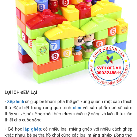
LỢI ÍCH ĐEM LẠI
-
Xếp hình
sẽ giúp bé khám phá thế giới xung quanh một cách thích
thú. Đặc biệt trong rong quá trình
chơi
với sản phẩm bé sẽ cảm
thấy vui vẻ, bé sẽ học hỏi thêm được nhiều kỹ năng và kiến thức cần
thiết cho cuộc sống.
+ Bé học
lắp ghép
: có nhiều loại miếng ghép với nhiều cách ghép
khác nhau, bé sẽ tha hồ chơi cùng các loại
miếng ghép
. Đồng thời