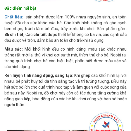
Đặc điểm nổi bật
Chất liệu:
sản phẩm được làm 100% nhựa nguyên sinh, an toàn
tuyệt đối cho sức khỏe của bé. Các khối hình không có góc cạnh
bén nhọn, tránh làm bé đau, trầy xước khi chơi. Sản phẩm gồm
86 chi tiết,
Các
chi tiết
được thiết kế không có ba via, các cạnh sắc
đều được vê tròn, đảm bảo an toàn cho trẻ khi sử dụng.
Màu sắc:
Mỗi khối hình đều có hình dáng, màu sắc khác nhau
trông rất mới lạ, thú vị khơi gợi sự tò mò, thích thú cho bé. Ngoài ra,
trong quá trình chơi bé còn hiểu biết, phân biệt được màu sắc và
các hình dạng.
Rèn luyện tính năng động, sáng tạo:
Khi ghép các khối hình lại với
nhau, bé phát huy tối đa tính sáng tạo và trí tưởng tượng. Điều này
hết sức bổ ích cho quá trình học tập và làm quen với cuộc sống của
bé sau này. Ngoài ra, đồ chơi này còn có tác dụng tăng cường khả
năng giao tiếp, hòa đồng của các bé khi chơi cùng với bạn bè hoặc
người thân.