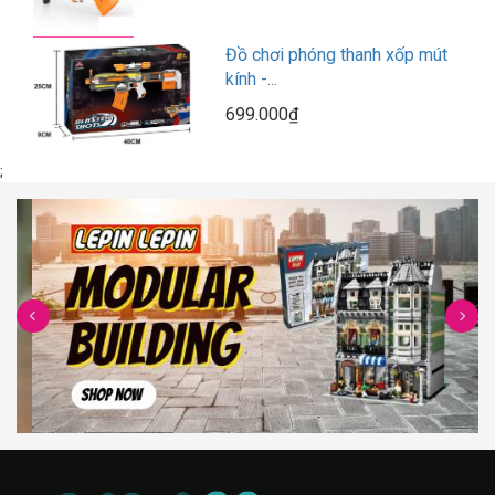
Đồ chơi phóng thanh xốp mút
kính -...
699.000₫
;