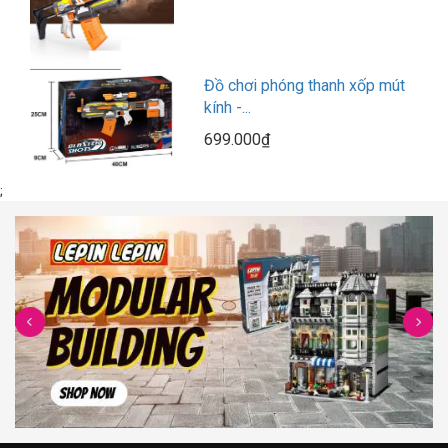
Đồ chơi phóng thanh xốp mút
kính -...
699.000₫
;