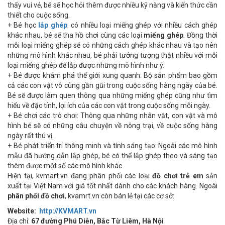
thấy vui vẻ, bé sẽ học hỏi thêm được nhiều kỹ năng và kiến thức cần
thiết cho cuộc sống.
+ Bé học
lắp ghép
: có nhiều loại miếng ghép với nhiều cách ghép
khác nhau, bé sẽ tha hồ chơi cùng các loại
miếng ghép
. Đồng thời
mỗi loại miếng ghép sẽ có những cách ghép khác nhau và tạo nên
những mô hình khác nhau, bé phải tưởng tượng thật nhiều với mỗi
loại miếng ghép để lắp được những mô hình như ý.
+ Bé được khám phá thế giới xung quanh: Bộ sản phẩm bao gồm
cả các con vật vô cùng gần gũi trong cuộc sống hàng ngày của bé.
Bé sẽ được làm quen thông qua những miếng ghép cũng như tìm
hiểu về đặc tính, lợi ích của các con vật trong cuộc sống mỗi ngày.
+ Bé chơi các trò chơi: Thông qua những nhân vật, con vật và mô
hình bé sẽ có những câu chuyện về nông trại, về cuộc sống hàng
ngày rất thú vị.
+ Bé phát triển trí thông minh và tính sáng tạo: Ngoài các mô hình
mẫu đã hướng dẫn lắp ghép, bé có thể lắp ghép theo và sáng tạo
thêm được một số các mô hình khác
Hiện tại, kvmart.vn đang phân phối các loại
đồ chơi trẻ em
sản
xuất tại Việt Nam với giá tốt nhất dành cho các khách hàng. Ngoài
phân phối đồ chơi
, kvamrt.vn còn bán lẻ tại các cơ sở:
Website:
http://KVMART.vn
Địa chỉ:
67 đường Phú Diễn, Bắc Từ Liêm, Hà Nội