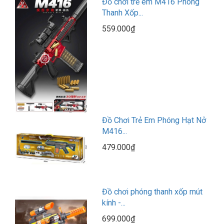
Đồ chơi trẻ em M416 Phóng
Thanh Xốp...
559.000₫
Đồ Chơi Trẻ Em Phóng Hạt Nở
M416...
479.000₫
Đồ chơi phóng thanh xốp mút
kính -...
699.000₫