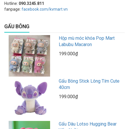
Hotline:
090.3245.811
fanpage:
facebook.com/kvmart.vn
GẤU BÔNG
Hộp mù móc khóa Pop Mart
Labubu Macaron
199.000₫
Gấu Bông Stick Lông Tím Cute
40cm
199.000₫
Gấu Dâu Lotso Hugging Bear