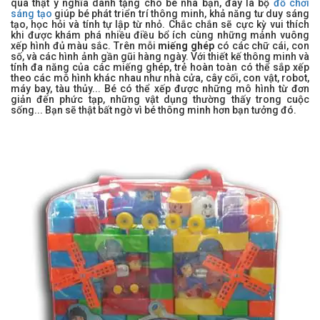
quà thật ý nghĩa dành tặng cho bé nhà bạn, đây là bộ
đồ chơi
sáng tạo
giúp bé phát triển trí thông minh, khả năng tư duy sáng
tạo, học hỏi và tính tự lập từ nhỏ. Chắc chắn sẽ cực kỳ vui thích
khi được khám phá nhiều điều bổ ích cùng những mảnh vuông
xếp hình đủ màu sắc. Trên mỗi
miếng ghép
có các chữ cái, con
số, và các hình ảnh gần gũi hàng ngày. Với thiết kế thông minh và
tính đa năng của các miếng ghép, trẻ hoàn toàn có thể sắp xếp
theo các mô hình khác nhau như nhà cửa, cây cối, con vật, robot,
máy bay, tàu thủy... Bé có thể xếp được những mô hình từ đơn
giản đến phức tạp, những vật dụng thường thấy trong cuộc
sống... Bạn sẽ thật bất ngờ vì bé thông minh hơn bạn tưởng đó.