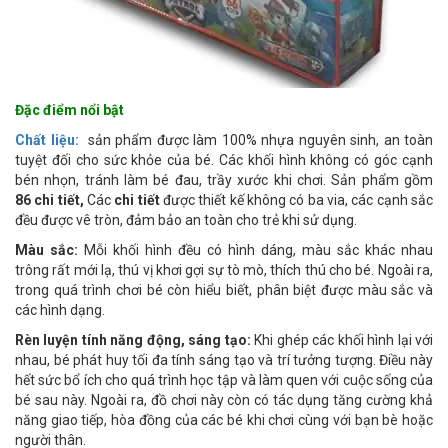
Đặc điểm nổi bật
Chất liệu:
sản phẩm được làm 100% nhựa nguyên sinh, an toàn
tuyệt đối cho sức khỏe của bé. Các khối hình không có góc cạnh
bén nhọn, tránh làm bé đau, trầy xước khi chơi. Sản phẩm gồm
86 chi tiết,
Các
chi tiết
được thiết kế không có ba via, các cạnh sắc
đều được vê tròn, đảm bảo an toàn cho trẻ khi sử dụng.
Màu sắc:
Mỗi khối hình đều có hình dáng, màu sắc khác nhau
trông rất mới lạ, thú vị khơi gợi sự tò mò, thích thú cho bé. Ngoài ra,
trong quá trình chơi bé còn hiểu biết, phân biệt được màu sắc và
các hình dạng.
Rèn luyện tính năng động, sáng tạo:
Khi ghép các khối hình lại với
nhau, bé phát huy tối đa tính sáng tạo và trí tưởng tượng. Điều này
hết sức bổ ích cho quá trình học tập và làm quen với cuộc sống của
bé sau này. Ngoài ra, đồ chơi này còn có tác dụng tăng cường khả
năng giao tiếp, hòa đồng của các bé khi chơi cùng với bạn bè hoặc
người thân.