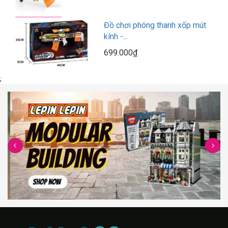
Đồ chơi phóng thanh xốp mút
kính -...
699.000₫
;