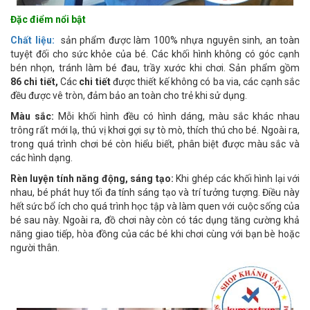
Đặc điểm nổi bật
Chất liệu:
sản phẩm được làm 100% nhựa nguyên sinh, an toàn
tuyệt đối cho sức khỏe của bé. Các khối hình không có góc cạnh
bén nhọn, tránh làm bé đau, trầy xước khi chơi. Sản phẩm gồm
86 chi tiết,
Các
chi tiết
được thiết kế không có ba via, các cạnh sắc
đều được vê tròn, đảm bảo an toàn cho trẻ khi sử dụng.
Màu sắc:
Mỗi khối hình đều có hình dáng, màu sắc khác nhau
trông rất mới lạ, thú vị khơi gợi sự tò mò, thích thú cho bé. Ngoài ra,
trong quá trình chơi bé còn hiểu biết, phân biệt được màu sắc và
các hình dạng.
Rèn luyện tính năng động, sáng tạo:
Khi ghép các khối hình lại với
nhau, bé phát huy tối đa tính sáng tạo và trí tưởng tượng. Điều này
hết sức bổ ích cho quá trình học tập và làm quen với cuộc sống của
bé sau này. Ngoài ra, đồ chơi này còn có tác dụng tăng cường khả
năng giao tiếp, hòa đồng của các bé khi chơi cùng với bạn bè hoặc
người thân.