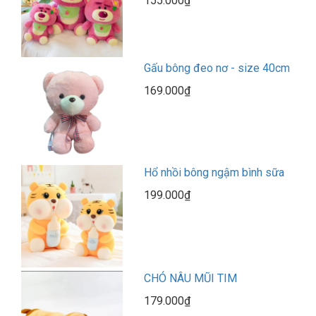
155.000₫
Gấu bông đeo nơ - size 40cm
169.000₫
Hổ nhồi bông ngậm bình sữa
199.000₫
CHÓ NÂU MŨI TIM
179.000₫