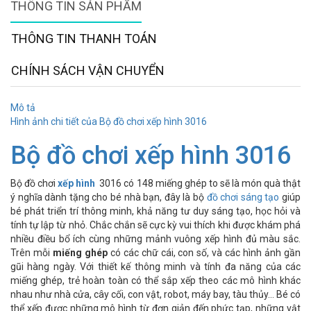
THÔNG TIN SẢN PHẨM
THÔNG TIN THANH TOÁN
CHÍNH SÁCH VẬN CHUYỂN
Mô tả
Hình ảnh chi tiết của Bộ đồ chơi xếp hình 3016
Bộ đồ chơi xếp hình 3016
Bộ đồ chơi
xếp hình
3016 có 148 miếng ghép to sẽ là món quà thật
ý nghĩa dành tặng cho bé nhà bạn, đây là bộ
đồ chơi sáng tạo
giúp
bé phát triển trí thông minh, khả năng tư duy sáng tạo, học hỏi và
tính tự lập từ nhỏ. Chắc chắn sẽ cực kỳ vui thích khi được khám phá
nhiều điều bổ ích cùng những mảnh vuông xếp hình đủ màu sắc.
Trên mỗi
miếng ghép
có các chữ cái, con số, và các hình ảnh gần
gũi hàng ngày. Với thiết kế thông minh và tính đa năng của các
miếng ghép, trẻ hoàn toàn có thể sắp xếp theo các mô hình khác
nhau như nhà cửa, cây cối, con vật, robot, máy bay, tàu thủy... Bé có
thể xếp được những mô hình từ đơn giản đến phức tạp, những vật