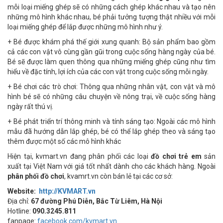
mỗi loại miếng ghép sẽ có những cách ghép khác nhau và tạo nên
những mô hình khác nhau, bé phải tưởng tượng thật nhiều với mỗi
loại miếng ghép để lắp được những mô hình như ý.
+ Bé được khám phá thế giới xung quanh: Bộ sản phẩm bao gồm
cả các con vật vô cùng gần gũi trong cuộc sống hàng ngày của bé.
Bé sẽ được làm quen thông qua những miếng ghép cũng như tìm
hiểu về đặc tính, lợi ích của các con vật trong cuộc sống mỗi ngày.
+ Bé chơi các trò chơi: Thông qua những nhân vật, con vật và mô
hình bé sẽ có những câu chuyện về nông trại, về cuộc sống hàng
ngày rất thú vị.
+ Bé phát triển trí thông minh và tính sáng tạo: Ngoài các mô hình
mẫu đã hướng dẫn lắp ghép, bé có thể lắp ghép theo và sáng tạo
thêm được một số các mô hình khác
Hiện tại, kvmart.vn đang phân phối các loại
đồ chơi trẻ em
sản
xuất tại Việt Nam với giá tốt nhất dành cho các khách hàng. Ngoài
phân phối đồ chơi
, kvamrt.vn còn bán lẻ tại các cơ sở:
Website:
http://KVMART.vn
Địa chỉ:
67 đường Phú Diễn, Bắc Từ Liêm, Hà Nội
Hotline:
090.3245.811
fanpage:
facebook.com/kvmart.vn