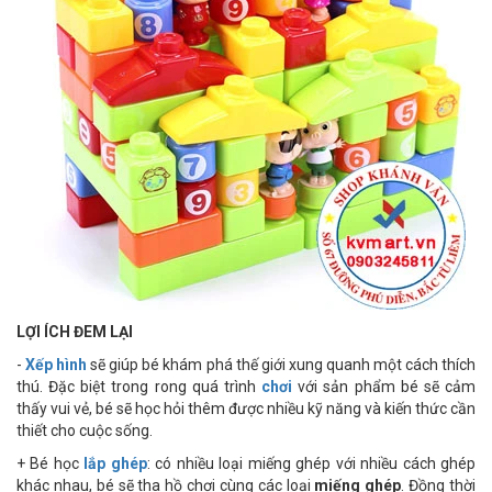
LỢI ÍCH ĐEM LẠI
-
Xếp hình
sẽ giúp bé khám phá thế giới xung quanh một cách thích
thú. Đặc biệt trong rong quá trình
chơi
với sản phẩm bé sẽ cảm
thấy vui vẻ, bé sẽ học hỏi thêm được nhiều kỹ năng và kiến thức cần
thiết cho cuộc sống.
+ Bé học
lắp ghép
: có nhiều loại miếng ghép với nhiều cách ghép
khác nhau, bé sẽ tha hồ chơi cùng các loại
miếng ghép
. Đồng thời