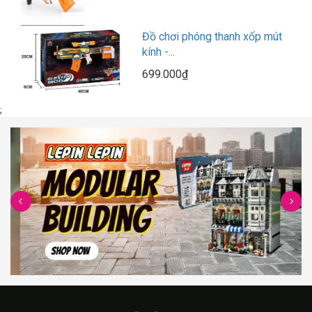
Đồ chơi phóng thanh xốp mút
kính -...
699.000₫
;