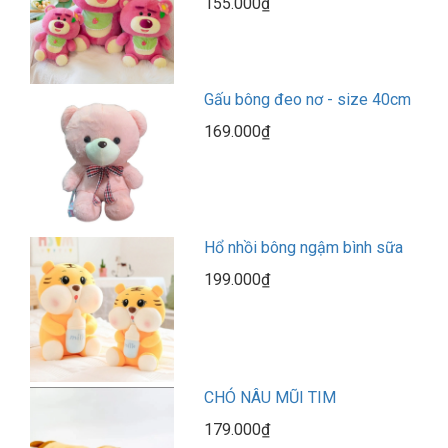
155.000₫
Gấu bông đeo nơ - size 40cm
169.000₫
Hổ nhồi bông ngậm bình sữa
199.000₫
CHÓ NÂU MŨI TIM
179.000₫