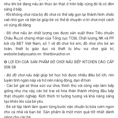
như khi bé đang nấu ăn thức ăn thật ở trên bếp cùng đó là có đèn
sáng ở bếp.
- Khi không chơi nữa bộ đồ chơi có thể xếp gọn lại thành hình chiếc
vali nhỏ gọn và tiện lợi giúp bé có thể di chuyển vị trí chơi một cách
vô cùng dễ dàng.
- Đồ chơi nấu ăn chất lượng cao được sản xuất theo Tiêu chuẩn
Châu Âu,có chứng nhận của Tổng cục TCĐL Chất lượng, NK và PP
bởi cty BBT Việt Nam, số 1 về đồ chơi trẻ em, đồ chơi cho bé an
toàn, thiết bị giáo dục và thiết bị khu vui chơi giải trí,
website:babycuatoi.vn- thietbivuichoi.vn
✪ LỢI ÍCH CỦA SẢN PHẨM ĐỒ CHƠI NẤU BẾP KITCHEN CAO CẤP
008-58
- Bộ đồ chơi nấu bếp
giúp bé học hỏi được nhiều điều bổ ích, rèn
luyện tính ngăn nắp và trở nên năng động, dạn dĩ hơn.
- Các bé gái sẽ thỏa sức vui chơi, thích thú với công việc làm bếp
giống như mẹ vậy, các bé trai sẽ hóa thân thành những đầu bếp
thật chuyên nghiệp. Kích thích trí tưởng tượng và khả năng sáng
tạo khéo léo của bé yêu.
- Bé sẽ tập tành làm quen từng bước việc chuẩn bị bữa cơm ngon
cho cả nhà và bạn bè. Sản phẩm là một món quà tốt nhất dành
riêng cho các bé.