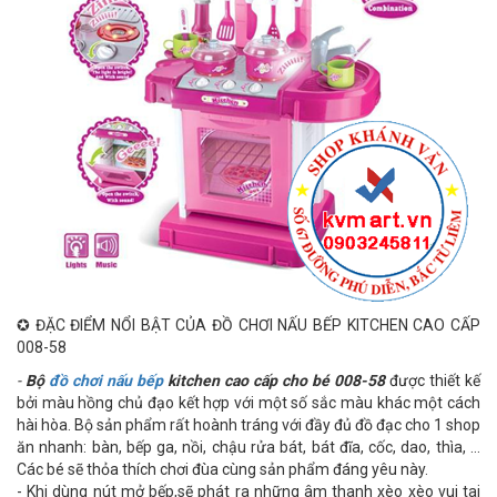
✪ ĐẶC ĐIỂM NỔI BẬT CỦA ĐỒ CHƠI NẤU BẾP KITCHEN CAO CẤP
008-58
-
Bộ
đồ chơi nấu bếp
kitchen cao cấp cho bé 008-58
được thiết kế
bởi màu hồng chủ đạo kết hợp với một số sắc màu khác một cách
hài hòa. Bộ sản phẩm rất hoành tráng với đầy đủ đồ đạc cho 1 shop
ăn nhanh: bàn, bếp ga, nồi, chậu rửa bát, bát đĩa, cốc, dao, thìa, …
Các bé sẽ thỏa thích chơi đùa cùng sản phẩm đáng yêu này.
- Khi dùng nút mở bếp,sẽ phát ra những âm thanh xèo xèo vui tai