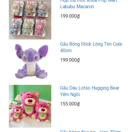
Hộp mù móc khóa Pop Mart
Labubu Macaron
199.000₫
Gấu Bông Stick Lông Tím Cute
40cm
199.000₫
Gấu Dâu Lotso Hugging Bear
Yếm Ngồi
155.000₫