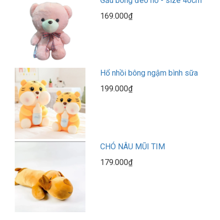
Gấu bông đeo nơ - size 40cm
169.000₫
Hổ nhồi bông ngậm bình sữa
199.000₫
CHÓ NÂU MŨI TIM
179.000₫