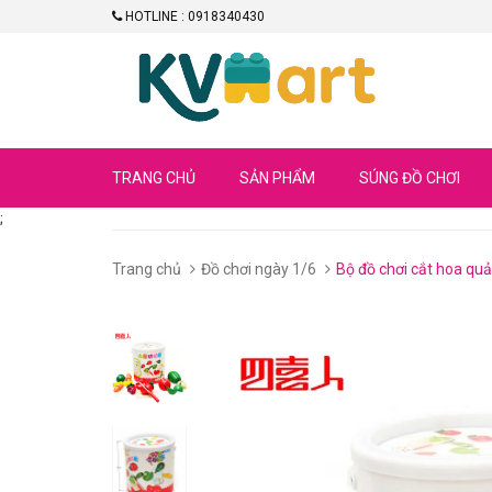
HOTLINE : 0918340430
TRANG CHỦ
SẢN PHẨM
SÚNG ĐỒ CHƠI
;
Trang chủ
Đồ chơi ngày 1/6
Bộ đồ chơi cắt hoa qu