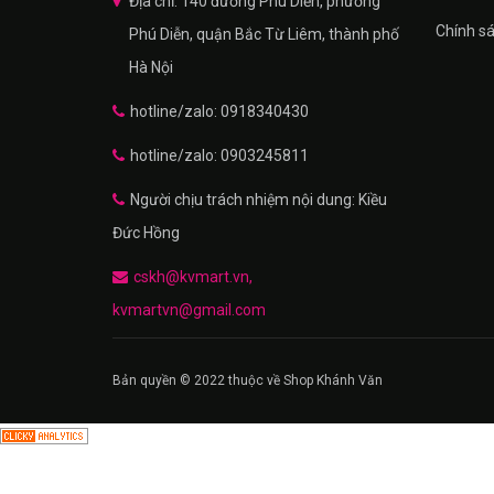
Địa chỉ: 140 đường Phú Diễn, phường
Chính s
Phú Diễn, quận Bắc Từ Liêm, thành phố
Hà Nội
hotline/zalo: 0918340430
hotline/zalo: 0903245811
Người chịu trách nhiệm nội dung: Kiều
Đức Hồng
cskh@kvmart.vn,
kvmartvn@gmail.com
Bản quyền © 2022 thuộc về Shop Khánh Văn