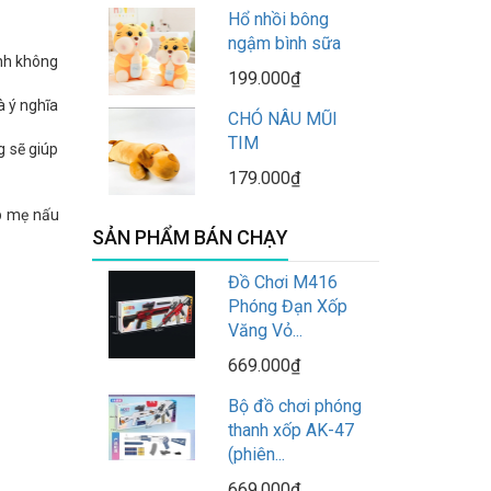
Hổ nhồi bông
ngậm bình sữa
ính không
199.000₫
à ý nghĩa
CHÓ NÂU MŨI
TIM
g sẽ giúp
179.000₫
úp mẹ nấu
SẢN PHẨM BÁN CHẠY
Đồ Chơi M416
Phóng Đạn Xốp
Văng Vỏ...
669.000₫
Bộ đồ chơi phóng
thanh xốp AK-47
(phiên...
669.000₫