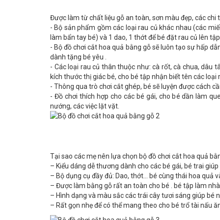
Được làm từ chất liệu gỗ an toàn, sơn màu đẹp, các chi
- Bộ sản phẩm gồm các loại rau củ khác nhau (các miến
làm bẩn tay bé) và 1 dao, 1 thớt để bé đặt rau củ lên tập
- Bộ đồ chơi cắt hoa quả bằng gỗ sẽ luôn tạo sự hấp d
dành tặng bé yêu .
- Các loại rau củ thân thuộc như: cà rốt, cà chua, dâu 
kích thước thị giác bé, cho bé tập nhận biết tên các lo
- Thông qua trò chơi cắt ghép, bé sẽ luyện được cách c
- Đồ chơi thích hợp cho các bé gái, cho bé dần làm qu
nướng, các việc lặt vặt.
Tại sao các mẹ nên lựa chọn bộ đồ chơi cắt hoa quả bằ
– Kiểu dáng dễ thương dành cho các bé gái, bé trai giúp
– Bộ dụng cụ đầy đủ: Dao, thớt… bé cùng thái hoa quả v
– Được làm bằng gỗ rất an toàn cho bé . bé tập làm nhà
– Hình dạng và màu sắc các trái cây tươi sáng giúp bé
– Rất gọn nhẹ để có thể mang theo cho bé trổ tài nấu ăn