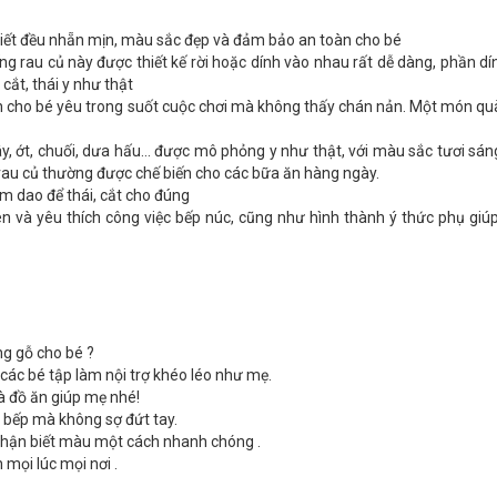
 tiết đều nhẵn mịn, màu sắc đẹp và đảm bảo an toàn cho bé
g rau củ này được thiết kế rời hoặc dính vào nhau rất dễ dàng, phần d
 cắt, thái y như thật
ẫn cho bé yêu trong suốt cuộc chơi mà không thấy chán nản. Một món qu
tây, ớt, chuối, dưa hấu... được mô phỏng y như thật, với màu sắc tươi sán
ại rau củ thường được chế biến cho các bữa ăn hàng ngày.
ầm dao để thái, cắt cho đúng
en và yêu thích công việc bếp núc, cũng như hình thành ý thức phụ gi
ng gỗ cho bé ?
 các bé tập làm nội trợ khéo léo như mẹ.
à đồ ăn giúp mẹ nhé!
 bếp mà không sợ đứt tay.
 nhận biết màu một cách nhanh chóng .
 mọi lúc mọi nơi .