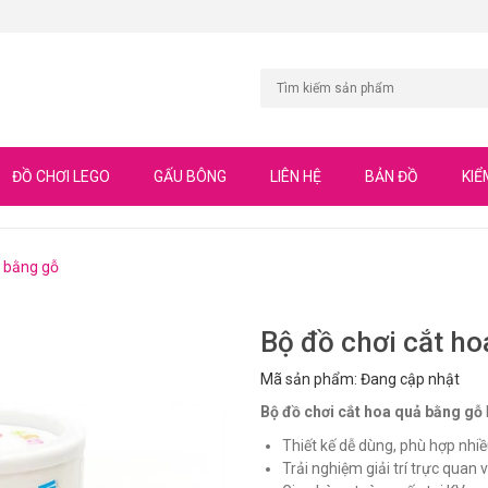
ĐỒ CHƠI LEGO
GẤU BÔNG
LIÊN HỆ
BẢN ĐỒ
KIỂ
ả bằng gỗ
Bộ đồ chơi cắt h
Mã sản phẩm: Đang cập nhật
Bộ đồ chơi cắt hoa quả bằng gỗ
Thiết kế dễ dùng, phù hợp nhiề
Trải nghiệm giải trí trực quan và