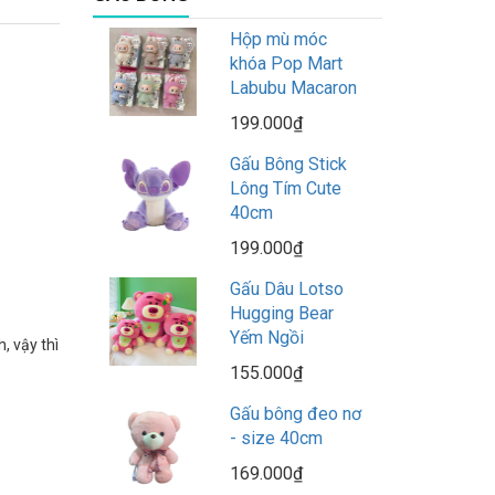
Hộp mù móc
khóa Pop Mart
Labubu Macaron
199.000₫
Gấu Bông Stick
Lông Tím Cute
40cm
199.000₫
Gấu Dâu Lotso
Hugging Bear
Yếm Ngồi
, vậy thì
155.000₫
Gấu bông đeo nơ
- size 40cm
169.000₫